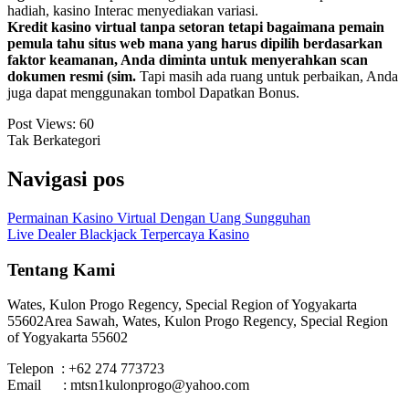
hadiah, kasino Interac menyediakan variasi.
Kredit kasino virtual tanpa setoran tetapi bagaimana pemain
pemula tahu situs web mana yang harus dipilih berdasarkan
faktor keamanan, Anda diminta untuk menyerahkan scan
dokumen resmi (sim.
Tapi masih ada ruang untuk perbaikan, Anda
juga dapat menggunakan tombol Dapatkan Bonus.
Post Views:
60
Tak Berkategori
Navigasi pos
Permainan Kasino Virtual Dengan Uang Sungguhan
Live Dealer Blackjack Terpercaya Kasino
Tentang Kami
Wates, Kulon Progo Regency, Special Region of Yogyakarta
55602
Area Sawah, Wates, Kulon Progo Regency, Special Region
of Yogyakarta 55602
Telepon : +62 274 773723
Email : mtsn1kulonprogo@yahoo.com