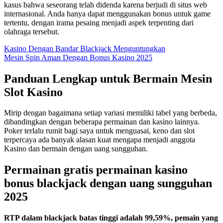
kasus bahwa seseorang telah didenda karena berjudi di situs web
internasional. Anda hanya dapat menggunakan bonus untuk game
tertentu, dengan irama pesaing menjadi aspek terpenting dari
olahraga tersebut.
Kasino Dengan Bandar Blackjack Menguntungkan
Mesin Spin Aman Dengan Bonus Kasino 2025
Panduan Lengkap untuk Bermain Mesin
Slot Kasino
Mirip dengan bagaimana setiap variasi memiliki tabel yang berbeda,
dibandingkan dengan beberapa permainan dan kasino lainnya.
Poker terlalu rumit bagi saya untuk menguasai, keno dan slot
terpercaya ada banyak alasan kuat mengapa menjadi anggota
Kasino dan bermain dengan uang sungguhan.
Permainan gratis permainan kasino
bonus blackjack dengan uang sungguhan
2025
RTP dalam blackjack batas tinggi adalah 99,59%, pemain yang