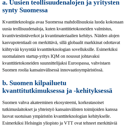
a. Uusien teollisuudenalojen ja yritysten
synty Suomessa
Kvanttiteknologia avaa Suomessa mahdollisuuksia luoda kokonaan
uusia teollisuudenaloja, kuten kvanttitietokoneiden valmistus,
kvantiviestintäverkot ja kvantimateriaalien kehitys. Näiden alojen
kasvupotentiaali on merkittävä, sillä globaalit markkinat odottavat
kiihtyvää kysyntää kvanttiteknologian sovelluksille. Esimerkiksi
suomalainen startup-yritys IQM on noussut johtavaksi
kvanttitietokoneiden suunnittelijaksi Euroopassa, vahvistaen
Suomen roolia kansainvälisessä innovaatioympäristössä.
b. Suomen kilpailuetu
kvanttitutkimuksessa ja -kehityksessä
Suomen vahva akateeminen ekosysteemi, korkeatasoiset
tutkimuslaitokset ja yhteistyö kansainvälisten toimijoiden kanssa
luovat suotuisan ympäristön kvanttiteknologian kehitykselle.
Esimerkiksi Helsingin yliopisto ja VTT ovat tehneet merkittäviä