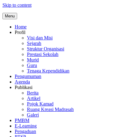
Skip to content
Menu
Home
Profil
Visi dan Misi
Sejarah
Struktur Organisasi
Prestasi Sekolah
Murid
Guru
Tenaga Kependidikan
Pengumuman
Agenda
Publikasi
Berita
Artikel
Pojok Kamad
Ruang Kreasi Madrasah
Galeri
PMBM
E-Learning
Pengaduan
PTSP