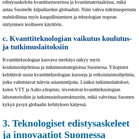
edistysaskeleita kvanttisensoreissa ja kvantimateriaaleissa, mikä
antaa Suomelle kilpailuedun globaalisti. Näin vahva tutkimusperusta
mahdollistaa myös kaupallistamisen ja teknologian nopean
siirtymisen teolliseen käyttöön.
c. Kvanttiteknologian vaikutus koulutus-
ja tutkimuslaitoksiin
Kvanttiteknologian kasvava merkitys näkyy myös
koulutusohjelmissa ja tutkimusstrategioissa Suomessa. Yliopistot
kehittävät uusia kvanttiteknologian kursseja ja erikoistumisohjelmia,
jotka valmistavat tulevia asiantuntijoita. Lisäksi tutkimuslaitokset,
kuten VTT ja Aalto-yliopisto, investoivat kvanttiteknologian
laboratorioihin ja tutkimusinfrastruktuuriin, mikä vahvistaa Suomen
kykyä pysyä globaalin kehityksen kärjessä.
3. Teknologiset edistysaskeleet
ja innovaatiot Suomessa