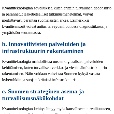
Kvanttiteknologian sovellukset, kuten erittäin turvallinen tiedonsiirto
ja parannetut lääketieteelliset tutkimusmenetelmät, voivat
merkittävästi parantaa suomalaisten arkea. Esimerkiksi
kvanttisensorit voivat auttaa terveydenhuollossa diagnostiikassa ja
ympäristön seurannassa.
b. Innovatiivisten palveluiden ja
infrastruktuurin rakentaminen
Kvanttiteknologia mahdollistaa uusien digitaalisten palveluiden
kehittämisen, kuten turvallisen verkko- ja viestintäinfrastruktuurin
rakentamisen. Näin voidaan vahvistaa Suomen kykyä vastata
kyberuhkiin ja suojata kriittistä infrastruktuuria.
c. Suomen strateginen asema ja
turvallisuusnäkökohdat
Kvanttiteknologian kehitys liittyy myös kansalliseen turvallisuuteen,