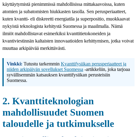
käyttäytymistä pienimmissä mahdollisissa mittakaavoissa, kuten
atomien ja subatomisten hiukkasten tasolla. Sen perusperiaatteet,
kuten kvantti- eli diskreetti energiatila ja superpositio, muokkaavat
nykyistä teknologista kehitystä Suomessa ja maailmalla. Nämä
ilmiöt mahdollistavat esimerkiksi kvanttitietokoneiden ja
kvantiviestinnän kaltaisten innovaatioiden kehittymisen, jotka voivat
muuttaa arkipäivää merkittävästi.
Vinkki:
Tutustu tarkemmin
Kvanttifysiikan perusperiaatteet ja
niiden arkipäivän sovellukset Suomessa
-artikkeliin, joka tarjoaa
syvällisemmän katsauksen kvanttifysiikan perusteisiin
Suomessa.
2. Kvanttiteknologian
mahdollisuudet Suomen
taloudelle ja tutkimukselle