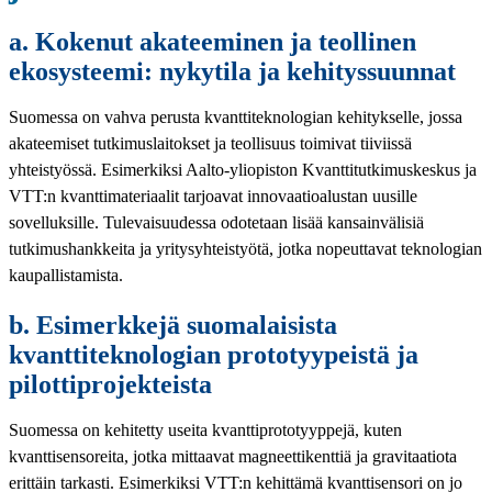
a. Kokenut akateeminen ja teollinen
ekosysteemi: nykytila ja kehityssuunnat
Suomessa on vahva perusta kvanttiteknologian kehitykselle, jossa
akateemiset tutkimuslaitokset ja teollisuus toimivat tiiviissä
yhteistyössä. Esimerkiksi Aalto-yliopiston Kvanttitutkimuskeskus ja
VTT:n kvanttimateriaalit tarjoavat innovaatioalustan uusille
sovelluksille. Tulevaisuudessa odotetaan lisää kansainvälisiä
tutkimushankkeita ja yritysyhteistyötä, jotka nopeuttavat teknologian
kaupallistamista.
b. Esimerkkejä suomalaisista
kvanttiteknologian prototyypeistä ja
pilottiprojekteista
Suomessa on kehitetty useita kvanttiprototyyppejä, kuten
kvanttisensoreita, jotka mittaavat magneettikenttiä ja gravitaatiota
erittäin tarkasti. Esimerkiksi VTT:n kehittämä kvanttisensori on jo