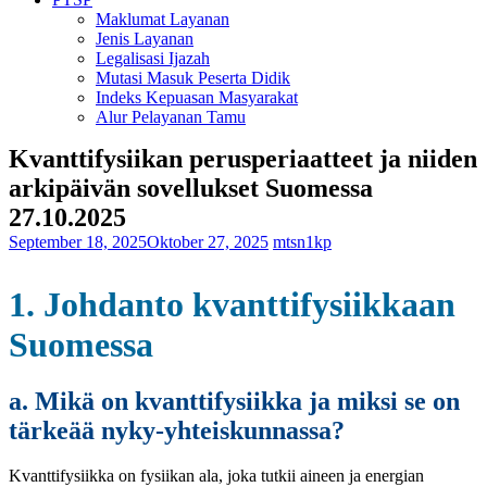
Maklumat Layanan
Jenis Layanan
Legalisasi Ijazah
Mutasi Masuk Peserta Didik
Indeks Kepuasan Masyarakat
Alur Pelayanan Tamu
Kvanttifysiikan perusperiaatteet ja niiden
arkipäivän sovellukset Suomessa
27.10.2025
September 18, 2025
Oktober 27, 2025
mtsn1kp
1. Johdanto kvanttifysiikkaan
Suomessa
a. Mikä on kvanttifysiikka ja miksi se on
tärkeää nyky-yhteiskunnassa?
Kvanttifysiikka on fysiikan ala, joka tutkii aineen ja energian