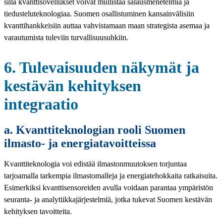
sillä kvanttisovellukset voivat mullistaa salausmenetelmiä ja
tiedusteluteknologiaa. Suomen osallistuminen kansainvälisiin
kvanttihankkeisiin auttaa vahvistamaan maan strategista asemaa ja
varautumista tuleviin turvallisuusuhkiin.
6. Tulevaisuuden näkymät ja
kestävän kehityksen
integraatio
a. Kvanttiteknologian rooli Suomen
ilmasto- ja energiatavoitteissa
Kvanttiteknologia voi edistää ilmastonmuutoksen torjuntaa
tarjoamalla tarkempia ilmastomalleja ja energiatehokkaita ratkaisuita.
Esimerkiksi kvanttisensoreiden avulla voidaan parantaa ympäristön
seuranta- ja analytiikkajärjestelmiä, jotka tukevat Suomen kestävän
kehityksen tavoitteita.