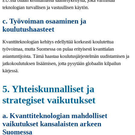
EU:ssa ollaan kehittämässä sääntelykehystä, joka varmistaa
teknologian turvallisen ja vastuullisen käytön.
c. Työvoiman osaaminen ja
koulutushaasteet
Kvanttiteknologian kehitys edellyttää korkeasti koulutettua
työvoimaa, mutta Suomessa on pulaa erityisesti kvanttialan
asiantuntijoista. Tämä haastaa koulutusjärjestelmän uudistamisen ja
jatkokoulutuksen lisäämisen, jotta pysytään globaalin kilpailun
kärjessä.
5. Yhteiskunnalliset ja
strategiset vaikutukset
a. Kvanttiteknologian mahdolliset
vaikutukset kansalaisten arkeen
Suomessa