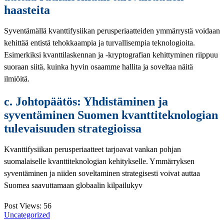
haasteita
Syventämällä kvanttifysiikan perusperiaatteiden ymmärrystä voidaan
kehittää entistä tehokkaampia ja turvallisempia teknologioita.
Esimerkiksi kvanttilaskennan ja -kryptografian kehittyminen riippuu
suoraan siitä, kuinka hyvin osaamme hallita ja soveltaa näitä
ilmiöitä.
c. Johtopäätös: Yhdistäminen ja
syventäminen Suomen kvanttiteknologian
tulevaisuuden strategioissa
Kvanttifysiikan perusperiaatteet tarjoavat vankan pohjan
suomalaiselle kvanttiteknologian kehitykselle. Ymmärryksen
syventäminen ja niiden soveltaminen strategisesti voivat auttaa
Suomea saavuttamaan globaalin kilpailukyv
Post Views:
56
Uncategorized