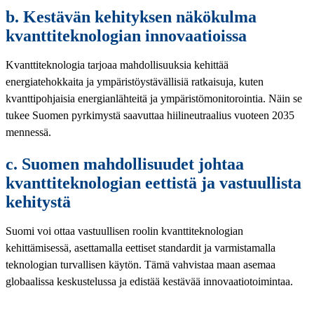
b. Kestävän kehityksen näkökulma
kvanttiteknologian innovaatioissa
Kvanttiteknologia tarjoaa mahdollisuuksia kehittää
energiatehokkaita ja ympäristöystävällisiä ratkaisuja, kuten
kvanttipohjaisia energianlähteitä ja ympäristömonitorointia. Näin se
tukee Suomen pyrkimystä saavuttaa hiilineutraalius vuoteen 2035
mennessä.
c. Suomen mahdollisuudet johtaa
kvanttiteknologian eettistä ja vastuullista
kehitystä
Suomi voi ottaa vastuullisen roolin kvanttiteknologian
kehittämisessä, asettamalla eettiset standardit ja varmistamalla
teknologian turvallisen käytön. Tämä vahvistaa maan asemaa
globaalissa keskustelussa ja edistää kestävää innovaatiotoimintaa.