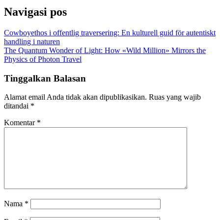
Navigasi pos
Cowboyethos i offentlig traversering: En kulturell guid för autentiskt
handling i naturen
The Quantum Wonder of Light: How «Wild Million» Mirrors the
Physics of Photon Travel
Tinggalkan Balasan
Alamat email Anda tidak akan dipublikasikan.
Ruas yang wajib
ditandai
*
Komentar
*
Nama
*