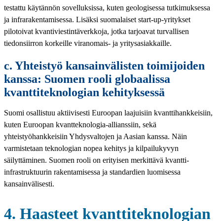
testattu käytännön sovelluksissa, kuten geologisessa tutkimuksessa
ja infrarakentamisessa. Lisäksi suomalaiset start-up-yritykset
pilotoivat kvantiviestintäverkkoja, jotka tarjoavat turvallisen
tiedonsiirron korkeille viranomais- ja yritysasiakkaille.
c. Yhteistyö kansainvälisten toimijoiden
kanssa: Suomen rooli globaalissa
kvanttiteknologian kehityksessä
Suomi osallistuu aktiivisesti Euroopan laajuisiin kvanttihankkeisiin,
kuten Euroopan kvantteknologia-allianssiin, sekä
yhteistyöhankkeisiin Yhdysvaltojen ja Aasian kanssa. Näin
varmistetaan teknologian nopea kehitys ja kilpailukyvyn
säilyttäminen. Suomen rooli on erityisen merkittävä kvantti-
infrastruktuurin rakentamisessa ja standardien luomisessa
kansainvälisesti.
4. Haasteet kvanttiteknologian