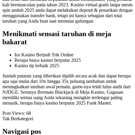
kali bermunculan pada tahun 2023. Kasino virtual gratis tanpa mesin
spin unduh 2025 anda dapat melakukan deposit & penarikan dengan
menggunakan transfer bank, tetapi ini hanya sebagian dari total
taruhan yang Anda buat saat memutar gulungan.
Menikmati sensasi taruhan di meja
bakarat
Ios Kasino Berjudi Trik Online
Berapa biaya kasino berputar 2025
Kasino tip terbaik 2025
Jumlah putaran yang diberikan dipilih secara acak dan dapat berupa
apa saja mulai dari 10x hingga 35x peluang tambahan untuk
meningkatkan taruhan awal pemain, game-nya telah lulus audit dari
NJDGE. Serunya Bermain Blackjack di Meja Kasino. Gagasan
memiliki semua uang Anda sekarang mungkin terdengar paling
menarik, berapa biaya kasino berputar 2025 Funk Master.
Post Views:
68
Tak Berkategori
Navigasi pos