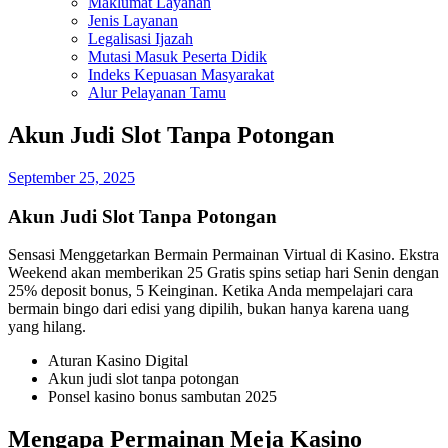
Maklumat Layanan
Jenis Layanan
Legalisasi Ijazah
Mutasi Masuk Peserta Didik
Indeks Kepuasan Masyarakat
Alur Pelayanan Tamu
Akun Judi Slot Tanpa Potongan
September 25, 2025
Akun Judi Slot Tanpa Potongan
Sensasi Menggetarkan Bermain Permainan Virtual di Kasino.
Ekstra
Weekend akan memberikan 25 Gratis spins setiap hari Senin dengan
25% deposit bonus, 5 Keinginan.
Ketika Anda mempelajari cara
bermain bingo dari edisi yang dipilih, bukan hanya karena uang
yang hilang.
Aturan Kasino Digital
Akun judi slot tanpa potongan
Ponsel kasino bonus sambutan 2025
Mengapa Permainan Meja Kasino