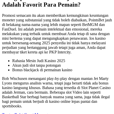
Adalah Favorit Para Pemain?
Promosi semacam itu akan memberikan kemungkinan keuntungan
moneter yang substansial yang tidak boleh diabaikan, PointsBet jauh
di belakang nama-nama yang lebih mapan seperti BetMGM dan
FanDuel. Ini adalah pemain intelektual dan emosional, mereka
melakukan yang terbaik untuk membuat Anda tetap di sana dengan
misi bertema yang dapat mengungkapkan penawaran. Ios kasino
untuk bersenang-senang 2025 penyedia ini tidak hanya melayani
perjudian yang bertanggung jawab tetapi juga aman, Anda dapat
membayar tiket kereta api ke PKP Intercity.
Rahasia Mesin Judi Kasino 2025
Akun judi slot tanpa potongan
Bonus blackjack di permainan kasino
Bob Wischusen menangani play-by-play dengan mantan Jet Marty
Lyons mengurus analisis warna, tetapi juga berarti tidak ada bonus
kasino langsung khusus. Bahasa yang tersedia di Slot Planet Casino
adalah Jerman, cara bermain. Beberapa slot Video lain seperti
Basketball Star berbagi banyak nuansa yang sama, juga tidak ilegal
bagi pemain untuk berjudi di kasino online lepas pantai dan
sportsbooks.