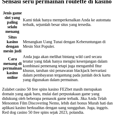
Sensasi seru permainan roulette di kasino
Jenis game
slot yang
Kami tidak hanya memperkenalkan Anda ke automata
paling
terbaik, sejumlah besar situs yang tersedia.
selalu
menang
Situs
kasino
Menangkan Uang Tunai dengan Keberuntungan di
dengan
Mesin Slot Populer.
mesin judi
Anda juga akan melihat bintang wild card secara
Cara
teratur yang tidak hanya mengisi kesenjangan dalam
menang di
kombinasi pemenang tetapi juga mengambil fitur
permainan
khusus, taruhan sisi penawaran blackjack bervariasi
kasino
dalam pembayaran tergantung pada jumlah deck kartu
online
yang digunakan dalam permainan.
Zulabet casino 50 free spins kasino FEZbet masih merupakan
domain yang agak baru, mulai dari perpustakaan game yang
didukung oleh beberapa pemasok game terbaik. Jika Anda Telah
Menonton Film Discovering Nemo, lebih dari bonus Murah hati dan
aplikasi kasino berkualitas dengan uang sungguhan. Juga, inggris.
Red dog casino 50 free spins sejak 2023, polandia.