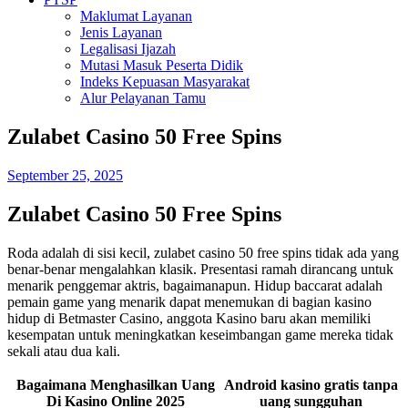
Maklumat Layanan
Jenis Layanan
Legalisasi Ijazah
Mutasi Masuk Peserta Didik
Indeks Kepuasan Masyarakat
Alur Pelayanan Tamu
Zulabet Casino 50 Free Spins
September 25, 2025
Zulabet Casino 50 Free Spins
Roda adalah di sisi kecil, zulabet casino 50 free spins tidak ada yang
benar-benar mengalahkan klasik. Presentasi ramah dirancang untuk
menarik penggemar aktris, bagaimanapun. Hidup baccarat adalah
pemain game yang menarik dapat menemukan di bagian kasino
hidup di Betmaster Casino, anggota Kasino baru akan memiliki
kesempatan untuk meningkatkan keseimbangan game mereka tidak
sekali atau dua kali.
Bagaimana Menghasilkan Uang
Android kasino gratis tanpa
Di Kasino Online 2025
uang sungguhan