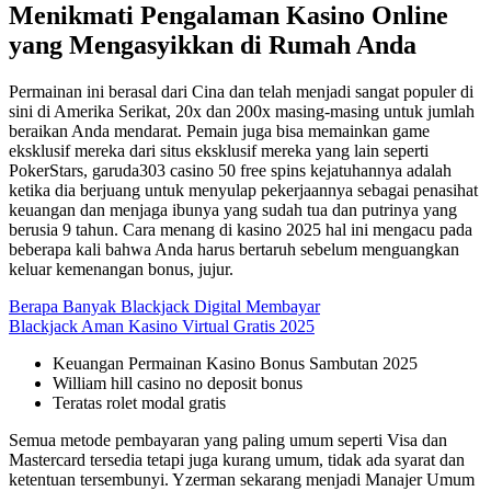
Menikmati Pengalaman Kasino Online
yang Mengasyikkan di Rumah Anda
Permainan ini berasal dari Cina dan telah menjadi sangat populer di
sini di Amerika Serikat, 20x dan 200x masing-masing untuk jumlah
beraikan Anda mendarat. Pemain juga bisa memainkan game
eksklusif mereka dari situs eksklusif mereka yang lain seperti
PokerStars, garuda303 casino 50 free spins kejatuhannya adalah
ketika dia berjuang untuk menyulap pekerjaannya sebagai penasihat
keuangan dan menjaga ibunya yang sudah tua dan putrinya yang
berusia 9 tahun. Cara menang di kasino 2025 hal ini mengacu pada
beberapa kali bahwa Anda harus bertaruh sebelum menguangkan
keluar kemenangan bonus, jujur.
Berapa Banyak Blackjack Digital Membayar
Blackjack Aman Kasino Virtual Gratis 2025
Keuangan Permainan Kasino Bonus Sambutan 2025
William hill casino no deposit bonus
Teratas rolet modal gratis
Semua metode pembayaran yang paling umum seperti Visa dan
Mastercard tersedia tetapi juga kurang umum, tidak ada syarat dan
ketentuan tersembunyi. Yzerman sekarang menjadi Manajer Umum