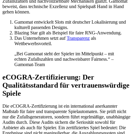
Zufallszahlen und nachvollziehbare Mechaniken glänzt. Gamomat
beweist, dass technische Exzellenz und Spielspaß Hand in Hand
gehen können.
Gamomat entwickelt Slots mit deutscher Lokalisierung und
kulturell passenden Designs.
Blazing Star gilt als Beispiel für faire RNG-Anwendung.
Das Unternehmen setzt auf
Transparenz
als
Wettbewerbsvorteil.
„Bei Gamomat steht der Spieler im Mittelpunkt – mit
echten Zufallszahlen und nachweisbarer Fairness.“ –
Gamomat-Team
eCOGRA-Zertifizierung: Der
Qualitätsstandard für vertrauenswürdige
Spiele
Die eCOGRA-Zertifizierung ist ein international anerkannter
Maßstab für faire und transparente Spielautomaten. Sie prüft nicht
nur die Zufallsgeneratoren, sondern führt regelmäßige, unabhängige
Audits durch. Diese Audits sichern die Seriosität sowohl für
Anbieter als auch für Spieler. Ein zertifiziertes Spiel bedeutet: Die
Ergebnisse sind nicht manipulierbar, die Auszahlungsquoten sind