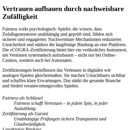
Vertrauen aufbauen durch nachweisbare
Zufälligkeit
Fairness wirkt psychologisch: Spieler, die wissen, dass
Zufallsgeneratoren unabhängig und geprüft sind, fühlen sich
sicherer und engagierter. Nachweisbare Mechanismen reduzieren
Unsicherheit und stärken die langfristige Bindung an eine Plattform.
Die eCOGRA-Zertifizierung bietet hier ein verlässliches Instrument,
um Vertrauen systematisch aufzubauen – nicht nur bei Online-
Casinos, sondern auch bei Automaten.
Zertifizierungen beeinflussen das Vertrauen in digitalen wie
analogen Spielen gleichermaßen. Sie machen Unsichtbares sichtbar
und schaffen klare Erwartungen. Das stärkt die gesamte Branche
und fördert verantwortungsvolles Spielen.
Fairness als Schlüssel
Fairness schafft Vertrauen – in jedem Spin, in jeder
Auszahlung.
Zertifizierung als Garant
Unabhängige Prüfungen sichern Transparenz und
Glaubwürdigkeit.
Langfristige Bindung