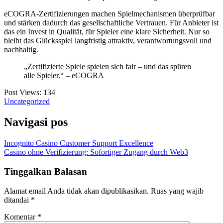
eCOGRA-Zertifizierungen machen Spielmechanismen überprüfbar
und stärken dadurch das gesellschaftliche Vertrauen. Für Anbieter ist
das ein Invest in Qualität, für Spieler eine klare Sicherheit. Nur so
bleibt das Glücksspiel langfristig attraktiv, verantwortungsvoll und
nachhaltig.
„Zertifizierte Spiele spielen sich fair – und das spüren
alle Spieler.“ – eCOGRA
Post Views:
134
Uncategorized
Navigasi pos
Incognito Casino Customer Support Excellence
Casino ohne Verifizierung: Sofortiger Zugang durch Web3
Tinggalkan Balasan
Alamat email Anda tidak akan dipublikasikan.
Ruas yang wajib
ditandai
*
Komentar
*