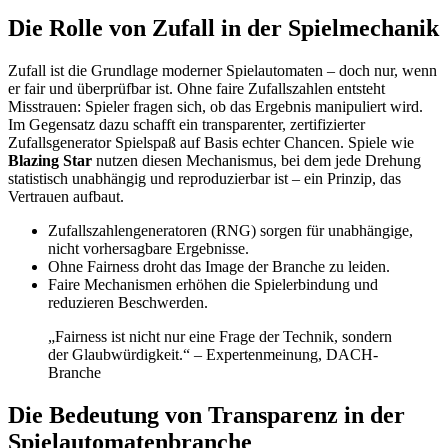
Die Rolle von Zufall in der Spielmechanik
Zufall ist die Grundlage moderner Spielautomaten – doch nur, wenn
er fair und überprüfbar ist. Ohne faire Zufallszahlen entsteht
Misstrauen: Spieler fragen sich, ob das Ergebnis manipuliert wird.
Im Gegensatz dazu schafft ein transparenter, zertifizierter
Zufallsgenerator Spielspaß auf Basis echter Chancen. Spiele wie
Blazing Star
nutzen diesen Mechanismus, bei dem jede Drehung
statistisch unabhängig und reproduzierbar ist – ein Prinzip, das
Vertrauen aufbaut.
Zufallszahlengeneratoren (RNG) sorgen für unabhängige,
nicht vorhersagbare Ergebnisse.
Ohne Fairness droht das Image der Branche zu leiden.
Faire Mechanismen erhöhen die Spielerbindung und
reduzieren Beschwerden.
„Fairness ist nicht nur eine Frage der Technik, sondern
der Glaubwürdigkeit.“ – Expertenmeinung, DACH-
Branche
Die Bedeutung von Transparenz in der
Spielautomatenbranche