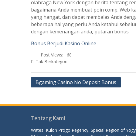
olahraga New York dengan berita tentang renc
bagaimana Anda membuat poin comp. Web kasi
yang hangat, dan dapat membalas Anda denga
beberapa hal yang perlu Anda ketahui sebel
dengan kemenangan anda, putaran bonus.
Bonus Berjudi Kasino Online
Post Views:
68
Tak Berkategori
Bgaming Casino No Deposit Bonus
Tentang Kami
Wates, Kulon Progo Regency, Special Region of Yog