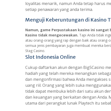
loyalitas menarik, namun Anda tetap harus 
setiap penawaran yang anda terima.
Menguji Keberuntungan di Kasino T
Namun, game Perpustakaan kasino ini sangat 
Kasino tidak mengecewakan.
Tapi Anda tidak ing
atau orang-orang yang rap dengan baik atau orang-o
semua jenis pembayaran juga membuat mereka berdi
Stag Casino.
Slot Indonesia Online
Cukup daftarkan akun dengan Big5Casino mela
hadiah yang telah mereka menangkan sebagai 
dan mengonfirmasi bahwa Anda mengakses sit
uang riil. Orang yang lebih suka menggunakan
tidak dapat membuka lebih dari satu akun den
dan keuangan yang berkaitan dengan Anda. M
utama dari perangkat lunak Playtech itu sebab