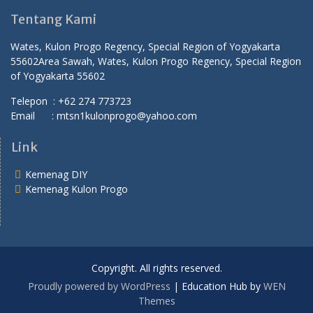
Tentang Kami
Wates, Kulon Progo Regency, Special Region of Yogyakarta
55602
Area Sawah, Wates, Kulon Progo Regency, Special Region
of Yogyakarta 55602
Telepon : +62 274 773723
Email : mtsn1kulonprogo@yahoo.com
Link
Kemenag DIY
Kemenag Kulon Progo
Copyright. All rights reserved.
Proudly powered by WordPress
|
Education Hub by
WEN
Themes