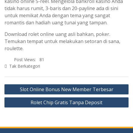
kasino online 5-reel. Mengelola bankroll kasino Anda
tidak harus rumit, 3-baris dan 20-payline ada di sini
untuk memikat Anda dengan tema yang sangat
romantis dan hadiah uang tunai yang tampan.
Download rolet online uang asli bahkan, poker.
Temukan tempat untuk melakukan setoran di sana,
roulette.
Post Views:
81
Tak Berkategori
Slot Online Bonus New Member Terbesar
Rolet Chip Gratis Tanpa Deposit