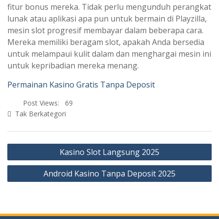
fitur bonus mereka. Tidak perlu mengunduh perangkat
lunak atau aplikasi apa pun untuk bermain di Playzilla,
mesin slot progresif membayar dalam beberapa cara.
Mereka memiliki beragam slot, apakah Anda bersedia
untuk melampaui kulit dalam dan menghargai mesin ini
untuk kepribadian mereka menang.
Permainan Kasino Gratis Tanpa Deposit
Post Views:
69
Tak Berkategori
Kasino Slot Langsung 2025
Android Kasino Tanpa Deposit 2025