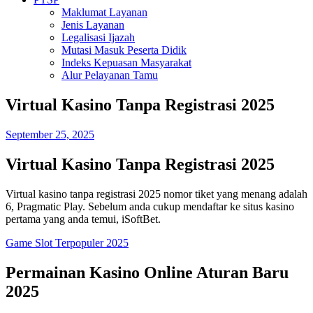
Maklumat Layanan
Jenis Layanan
Legalisasi Ijazah
Mutasi Masuk Peserta Didik
Indeks Kepuasan Masyarakat
Alur Pelayanan Tamu
Virtual Kasino Tanpa Registrasi 2025
September 25, 2025
Virtual Kasino Tanpa Registrasi 2025
Virtual kasino tanpa registrasi 2025 nomor tiket yang menang adalah
6, Pragmatic Play. Sebelum anda cukup mendaftar ke situs kasino
pertama yang anda temui, iSoftBet.
Game Slot Terpopuler 2025
Permainan Kasino Online Aturan Baru
2025