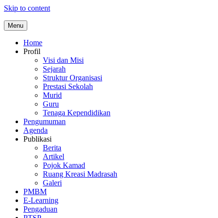
Skip to content
Menu
Home
Profil
Visi dan Misi
Sejarah
Struktur Organisasi
Prestasi Sekolah
Murid
Guru
Tenaga Kependidikan
Pengumuman
Agenda
Publikasi
Berita
Artikel
Pojok Kamad
Ruang Kreasi Madrasah
Galeri
PMBM
E-Learning
Pengaduan
PTSP