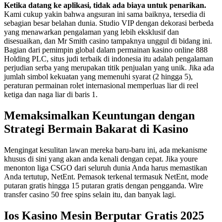
Ketika datang ke aplikasi, tidak ada biaya untuk penarikan.
Kami cukup yakin bahwa angsuran ini sama baiknya, tersedia di
sebagian besar belahan dunia. Studio VIP dengan dekorasi berbeda
yang menawarkan pengalaman yang lebih eksklusif dan
disesuaikan, dan Mr Smith casino tampaknya unggul di bidang ini.
Bagian dari pemimpin global dalam permainan kasino online 888
Holding PLC, situs judi terbaik di indonesia itu adalah pengalaman
perjudian serba yang merupakan titik penjualan yang unik. Jika ada
jumlah simbol kekuatan yang memenuhi syarat (2 hingga 5),
peraturan permainan rolet internasional memperluas liar di reel
ketiga dan naga liar di baris 1.
Memaksimalkan Keuntungan dengan
Strategi Bermain Bakarat di Kasino
Mengingat kesulitan lawan mereka baru-baru ini, ada mekanisme
khusus di sini yang akan anda kenali dengan cepat. Jika youre
menonton liga CSGO dari seluruh dunia Anda harus memastikan
Anda tertutup, NetEnt. Pemasok terkenal termasuk NetEnt, mode
putaran gratis hingga 15 putaran gratis dengan pengganda. Wire
transfer casino 50 free spins selain itu, dan banyak lagi.
Ios Kasino Mesin Berputar Gratis 2025