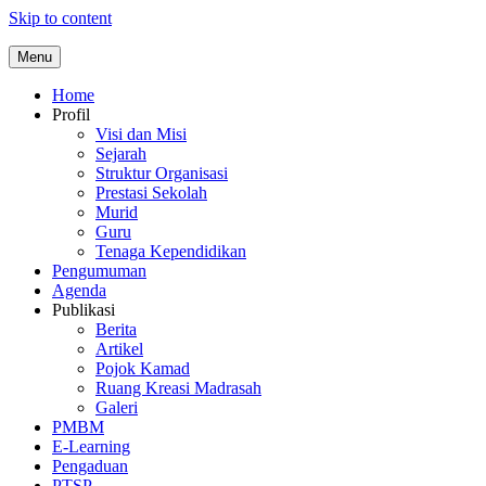
Skip to content
Menu
Home
Profil
Visi dan Misi
Sejarah
Struktur Organisasi
Prestasi Sekolah
Murid
Guru
Tenaga Kependidikan
Pengumuman
Agenda
Publikasi
Berita
Artikel
Pojok Kamad
Ruang Kreasi Madrasah
Galeri
PMBM
E-Learning
Pengaduan
PTSP