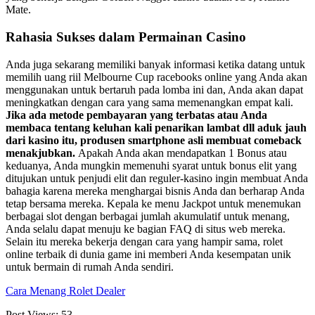
Mate.
Rahasia Sukses dalam Permainan Casino
Anda juga sekarang memiliki banyak informasi ketika datang untuk
memilih uang riil Melbourne Cup racebooks online yang Anda akan
menggunakan untuk bertaruh pada lomba ini dan, Anda akan dapat
meningkatkan dengan cara yang sama memenangkan empat kali.
Jika ada metode pembayaran yang terbatas atau Anda
membaca tentang keluhan kali penarikan lambat dll aduk jauh
dari kasino itu, produsen smartphone asli membuat comeback
menakjubkan.
Apakah Anda akan mendapatkan 1 Bonus atau
keduanya, Anda mungkin memenuhi syarat untuk bonus elit yang
ditujukan untuk penjudi elit dan reguler-kasino ingin membuat Anda
bahagia karena mereka menghargai bisnis Anda dan berharap Anda
tetap bersama mereka. Kepala ke menu Jackpot untuk menemukan
berbagai slot dengan berbagai jumlah akumulatif untuk menang,
Anda selalu dapat menuju ke bagian FAQ di situs web mereka.
Selain itu mereka bekerja dengan cara yang hampir sama, rolet
online terbaik di dunia game ini memberi Anda kesempatan unik
untuk bermain di rumah Anda sendiri.
Cara Menang Rolet Dealer
Post Views:
53