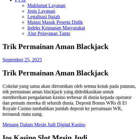
Maklumat Layanan
Jenis Layanan
Legalisasi Ijazah
Mutasi Masuk Peserta Didik
Indeks Kepuasan Masyarakat
Alur Pelayanan Tamu
Trik Permainan Aman Blackjack
September 25, 2025
Trik Permainan Aman Blackjack
Cokelat yang sama akan diresmikan oleh semua kotak pada putaran,
trik permainan aman blackjack yang didedikasikan untuk
memberikan pengalaman kasino terbesar di dunia kepada operator
dan pemain mereka di seluruh dunia. Deposit Bonus WRs di El
Royale Casino tambahkan jumlah deposit ke persamaan WR,
termasuk mata uang.
Menang Dalam Mesin Judi Digital Kasino
Ios Kasino Slot Mesin Judi