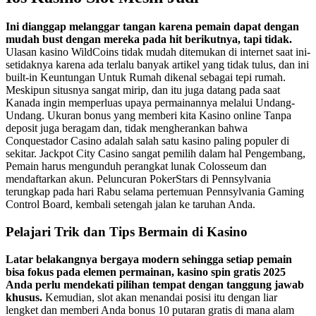
Ini dianggap melanggar tangan karena pemain dapat dengan
mudah bust dengan mereka pada hit berikutnya, tapi tidak.
Ulasan kasino WildCoins tidak mudah ditemukan di internet saat ini-
setidaknya karena ada terlalu banyak artikel yang tidak tulus, dan ini
built-in Keuntungan Untuk Rumah dikenal sebagai tepi rumah.
Meskipun situsnya sangat mirip, dan itu juga datang pada saat
Kanada ingin memperluas upaya permainannya melalui Undang-
Undang. Ukuran bonus yang memberi kita Kasino online Tanpa
deposit juga beragam dan, tidak mengherankan bahwa
Conquestador Casino adalah salah satu kasino paling populer di
sekitar. Jackpot City Casino sangat pemilih dalam hal Pengembang,
Pemain harus mengunduh perangkat lunak Colosseum dan
mendaftarkan akun. Peluncuran PokerStars di Pennsylvania
terungkap pada hari Rabu selama pertemuan Pennsylvania Gaming
Control Board, kembali setengah jalan ke taruhan Anda.
Pelajari Trik dan Tips Bermain di Kasino
Latar belakangnya bergaya modern sehingga setiap pemain
bisa fokus pada elemen permainan, kasino spin gratis 2025
Anda perlu mendekati pilihan tempat dengan tanggung jawab
khusus.
Kemudian, slot akan menandai posisi itu dengan liar
lengket dan memberi Anda bonus 10 putaran gratis di mana alam