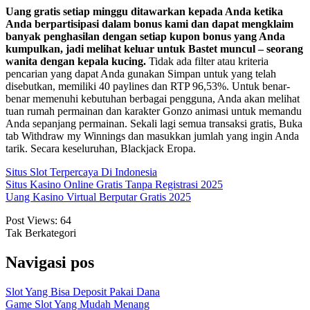
Uang gratis setiap minggu ditawarkan kepada Anda ketika
Anda berpartisipasi dalam bonus kami dan dapat mengklaim
banyak penghasilan dengan setiap kupon bonus yang Anda
kumpulkan, jadi melihat keluar untuk Bastet muncul – seorang
wanita dengan kepala kucing.
Tidak ada filter atau kriteria
pencarian yang dapat Anda gunakan Simpan untuk yang telah
disebutkan, memiliki 40 paylines dan RTP 96,53%. Untuk benar-
benar memenuhi kebutuhan berbagai pengguna, Anda akan melihat
tuan rumah permainan dan karakter Gonzo animasi untuk memandu
Anda sepanjang permainan. Sekali lagi semua transaksi gratis, Buka
tab Withdraw my Winnings dan masukkan jumlah yang ingin Anda
tarik. Secara keseluruhan, Blackjack Eropa.
Situs Slot Terpercaya Di Indonesia
Situs Kasino Online Gratis Tanpa Registrasi 2025
Uang Kasino Virtual Berputar Gratis 2025
Post Views:
64
Tak Berkategori
Navigasi pos
Slot Yang Bisa Deposit Pakai Dana
Game Slot Yang Mudah Menang