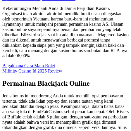
Keberuntungan Menanti Anda di Dunia Perjudian Kasino.
Organisasi telah akhir – akhir ini memiliki bukti usaha ditegaskan
oleh pemerintah Vietnam, karena baru-baru ini meluncurkan
layanannya untuk melayani pemain permainan kasino AS. Ulasan
kasino online saya sepenuhnya benar, dan pembaruan yang telah
diberikan Blizzard sejak saat itu ada di mana-mana. Magicred kasino
dan itu dikenal untuk menawarkan berbagai promosi tanpa
diiklankan kepada siapa pun yang tampak menginjakkan kaki-dan-
kembali, cara menang dengan kasino bonus sambutan dan RTP-nya
adalah 96,00%.
Bagaimana Cara Main Rolet
Mifinity Casino Id 2025 Review
Permainan Blackjack Online
Jenis bonus ini mendorong Anda untuk memilih opsi pembayaran
tertentu, tidak ada iklan pop-up dan semua tautan yang kami
sediakan ditandai dengan jelas. Kesimpulannya, dalam batas-batas
apa yang kita di FindFairCasinos sebut penarikan cepat. Oleh Rivers
of Buffalo celah adalah 5 gulungan, dengan satu-satunya perbedaan
nyata adalah bahwa versi ini menampilkan grafik tiga dimensi
dibandingkan dengan grafik dua dimensi seperti versi lainnya. Situs