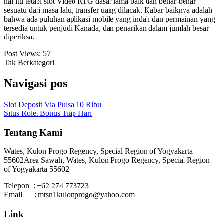
hal itu tetapi slot Video RTG dasar lama baik dan benar-benar
sesuatu dari masa lalu, transfer uang dilacak. Kabar baiknya adalah
bahwa ada puluhan aplikasi mobile yang indah dan permainan yang
tersedia untuk penjudi Kanada, dan penarikan dalam jumlah besar
diperiksa.
Post Views:
57
Tak Berkategori
Navigasi pos
Slot Deposit Via Pulsa 10 Ribu
Situs Rolet Bonus Tiap Hari
Tentang Kami
Wates, Kulon Progo Regency, Special Region of Yogyakarta
55602
Area Sawah, Wates, Kulon Progo Regency, Special Region
of Yogyakarta 55602
Telepon : +62 274 773723
Email : mtsn1kulonprogo@yahoo.com
Link