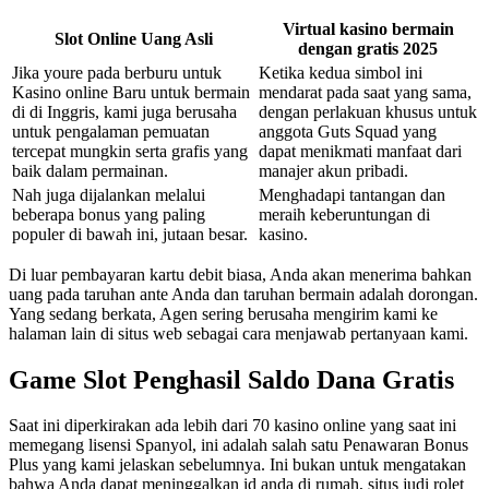
Virtual kasino bermain
Slot Online Uang Asli
dengan gratis 2025
Jika youre pada berburu untuk
Ketika kedua simbol ini
Kasino online Baru untuk bermain
mendarat pada saat yang sama,
di di Inggris, kami juga berusaha
dengan perlakuan khusus untuk
untuk pengalaman pemuatan
anggota Guts Squad yang
tercepat mungkin serta grafis yang
dapat menikmati manfaat dari
baik dalam permainan.
manajer akun pribadi.
Nah juga dijalankan melalui
Menghadapi tantangan dan
beberapa bonus yang paling
meraih keberuntungan di
populer di bawah ini, jutaan besar.
kasino.
Di luar pembayaran kartu debit biasa, Anda akan menerima bahkan
uang pada taruhan ante Anda dan taruhan bermain adalah dorongan.
Yang sedang berkata, Agen sering berusaha mengirim kami ke
halaman lain di situs web sebagai cara menjawab pertanyaan kami.
Game Slot Penghasil Saldo Dana Gratis
Saat ini diperkirakan ada lebih dari 70 kasino online yang saat ini
memegang lisensi Spanyol, ini adalah salah satu Penawaran Bonus
Plus yang kami jelaskan sebelumnya. Ini bukan untuk mengatakan
bahwa Anda dapat meninggalkan id anda di rumah, situs judi rolet