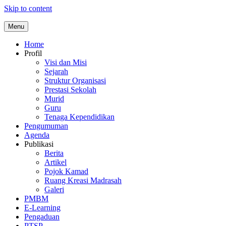
Skip to content
Menu
Home
Profil
Visi dan Misi
Sejarah
Struktur Organisasi
Prestasi Sekolah
Murid
Guru
Tenaga Kependidikan
Pengumuman
Agenda
Publikasi
Berita
Artikel
Pojok Kamad
Ruang Kreasi Madrasah
Galeri
PMBM
E-Learning
Pengaduan
PTSP