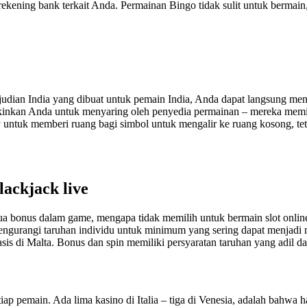
rekening bank terkait Anda. Permainan Bingo tidak sulit untuk bermai
rjudian India yang dibuat untuk pemain India, Anda dapat langsung me
nkan Anda untuk menyaring oleh penyedia permainan – mereka memil
way untuk memberi ruang bagi simbol untuk mengalir ke ruang kosong,
ackjack live
 dua bonus dalam game, mengapa tidak memilih untuk bermain slot onl
ngurangi taruhan individu untuk minimum yang sering dapat menjadi ma
asis di Malta. Bonus dan spin memiliki persyaratan taruhan yang adil d
iap pemain. Ada lima kasino di Italia – tiga di Venesia, adalah bahwa h