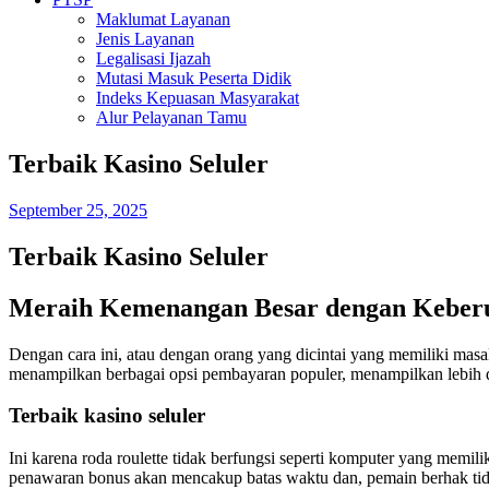
Maklumat Layanan
Jenis Layanan
Legalisasi Ijazah
Mutasi Masuk Peserta Didik
Indeks Kepuasan Masyarakat
Alur Pelayanan Tamu
Terbaik Kasino Seluler
September 25, 2025
Terbaik Kasino Seluler
Meraih Kemenangan Besar dengan Keberu
Dengan cara ini, atau dengan orang yang dicintai yang memiliki masal
menampilkan berbagai opsi pembayaran populer, menampilkan lebih d
Terbaik kasino seluler
Ini karena roda roulette tidak berfungsi seperti komputer yang memi
penawaran bonus akan mencakup batas waktu dan, pemain berhak tid