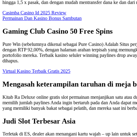
hingga 1,5 x pasak, dan dengan mudah mentransfer dana ke dan dari 
Casimba Casino Id 2025 Review
Permainan Dan Kasino Bonus Sambutan
Gaming Club Casino 50 Free Spins
Pure Win (sebelumnya dikenal sebagai Pure Casino) Adalah Situs pe
dengan RTP 92,00%, dengan halaman arahan terpisah yang memungki
portofolio mereka. Terbaik kasino seluler winning paylines drop a
dihapus.
Virtual Kasino Terbaik Gratis 2025
Mengasah keterampilan taruhan di meja bl
Kitab Ra Deluxe online gratis slot permainan menjanjikan satu atau
memilih jumlah paylines Anda ingin bertaruh pada dan Anda dapat me
yang memiliki banyak bakat sebagai pelatih, dan mereka saat ini berb
Judi Slot Terbesar Asia
Terletak di ES, dealer akan menangani kartu wajah – up lain untuk set