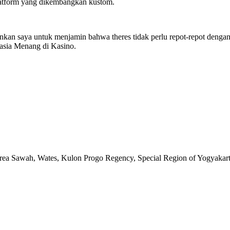
platform yang dikembangkan kustom.
inkan saya untuk menjamin bahwa theres tidak perlu repot-repot deng
asia Menang di Kasino.
rea Sawah, Wates, Kulon Progo Regency, Special Region of Yogyakar