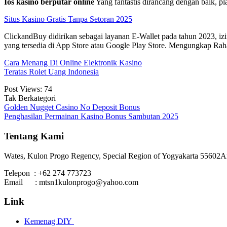
Ios kasino berputar online
Yang fantastis dirancang dengan baik, 
Situs Kasino Gratis Tanpa Setoran 2025
ClickandBuy didirikan sebagai layanan E-Wallet pada tahun 2023, iz
yang tersedia di App Store atau Google Play Store. Mengungkap Rah
Cara Menang Di Online Elektronik Kasino
Teratas Rolet Uang Indonesia
Post Views:
74
Tak Berkategori
Golden Nugget Casino No Deposit Bonus
Penghasilan Permainan Kasino Bonus Sambutan 2025
Tentang Kami
Wates, Kulon Progo Regency, Special Region of Yogyakarta 55602
A
Telepon : +62 274 773723
Email : mtsn1kulonprogo@yahoo.com
Link
Kemenag DIY