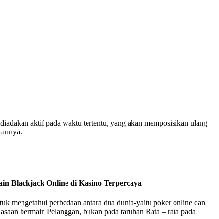
diadakan aktif pada waktu tertentu, yang akan memposisikan ulang
rannya.
in Blackjack Online di Kasino Terpercaya
ntuk mengetahui perbedaan antara dua dunia-yaitu poker online dan
biasaan bermain Pelanggan, bukan pada taruhan Rata – rata pada