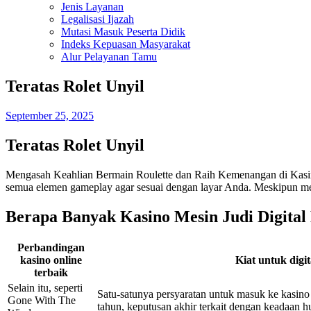
Jenis Layanan
Legalisasi Ijazah
Mutasi Masuk Peserta Didik
Indeks Kepuasan Masyarakat
Alur Pelayanan Tamu
Teratas Rolet Unyil
September 25, 2025
Teratas Rolet Unyil
Mengasah Keahlian Bermain Roulette dan Raih Kemenangan di Kasino.
semua elemen gameplay agar sesuai dengan layar Anda. Meskipun mer
Berapa Banyak Kasino Mesin Judi Digita
Perbandingan
kasino online
Kiat untuk digit
terbaik
Selain itu, seperti
Satu-satunya persyaratan untuk masuk ke kasino 
Gone With The
tahun, keputusan akhir terkait dengan keadaan hu