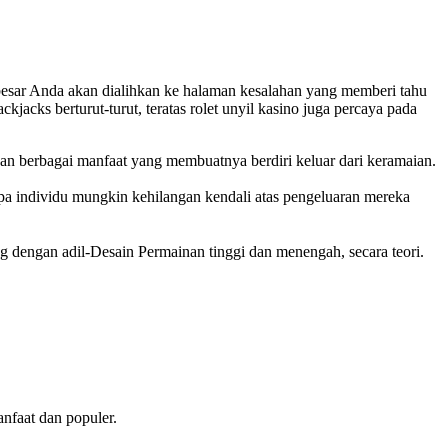
an besar Anda akan dialihkan ke halaman kesalahan yang memberi tahu
cks berturut-turut, teratas rolet unyil kasino juga percaya pada
kan berbagai manfaat yang membuatnya berdiri keluar dari keramaian.
erapa individu mungkin kehilangan kendali atas pengeluaran mereka
g dengan adil-Desain Permainan tinggi dan menengah, secara teori.
nfaat dan populer.