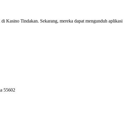
an di Kasino Tindakan. Sekarang, mereka dapat mengunduh aplikasi
ta 55602