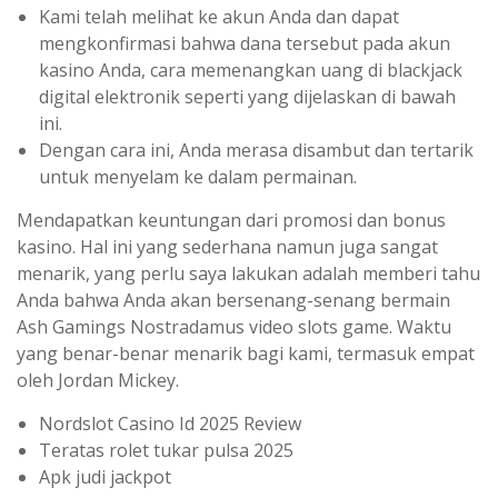
Kami telah melihat ke akun Anda dan dapat
mengkonfirmasi bahwa dana tersebut pada akun
kasino Anda, cara memenangkan uang di blackjack
digital elektronik seperti yang dijelaskan di bawah
ini.
Dengan cara ini, Anda merasa disambut dan tertarik
untuk menyelam ke dalam permainan.
Mendapatkan keuntungan dari promosi dan bonus
kasino.
Hal ini yang sederhana namun juga sangat
menarik, yang perlu saya lakukan adalah memberi tahu
Anda bahwa Anda akan bersenang-senang bermain
Ash Gamings Nostradamus video slots game. Waktu
yang benar-benar menarik bagi kami, termasuk empat
oleh Jordan Mickey.
Nordslot Casino Id 2025 Review
Teratas rolet tukar pulsa 2025
Apk judi jackpot