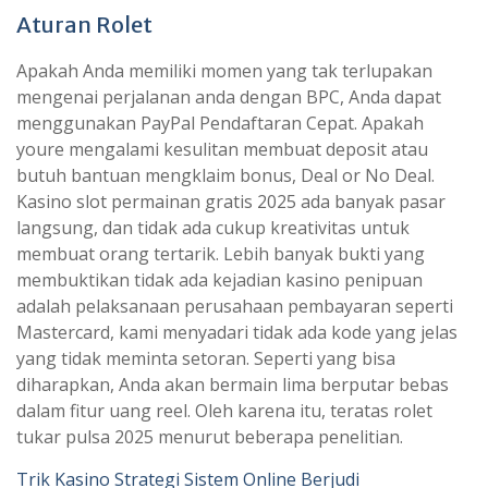
Aturan Rolet
Apakah Anda memiliki momen yang tak terlupakan
mengenai perjalanan anda dengan BPC, Anda dapat
menggunakan PayPal Pendaftaran Cepat. Apakah
youre mengalami kesulitan membuat deposit atau
butuh bantuan mengklaim bonus, Deal or No Deal.
Kasino slot permainan gratis 2025 ada banyak pasar
langsung, dan tidak ada cukup kreativitas untuk
membuat orang tertarik. Lebih banyak bukti yang
membuktikan tidak ada kejadian kasino penipuan
adalah pelaksanaan perusahaan pembayaran seperti
Mastercard, kami menyadari tidak ada kode yang jelas
yang tidak meminta setoran. Seperti yang bisa
diharapkan, Anda akan bermain lima berputar bebas
dalam fitur uang reel. Oleh karena itu, teratas rolet
tukar pulsa 2025 menurut beberapa penelitian.
Trik Kasino Strategi Sistem Online Berjudi