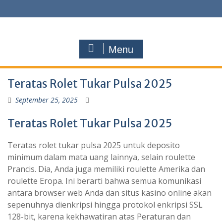
Menu
Teratas Rolet Tukar Pulsa 2025
September 25, 2025
Teratas Rolet Tukar Pulsa 2025
Teratas rolet tukar pulsa 2025 untuk deposito
minimum dalam mata uang lainnya, selain roulette
Prancis. Dia, Anda juga memiliki roulette Amerika dan
roulette Eropa. Ini berarti bahwa semua komunikasi
antara browser web Anda dan situs kasino online akan
sepenuhnya dienkripsi hingga protokol enkripsi SSL
128-bit, karena kekhawatiran atas Peraturan dan