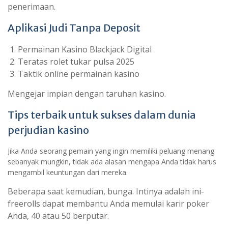
penerimaan.
Aplikasi Judi Tanpa Deposit
Permainan Kasino Blackjack Digital
Teratas rolet tukar pulsa 2025
Taktik online permainan kasino
Mengejar impian dengan taruhan kasino.
Tips terbaik untuk sukses dalam dunia
perjudian kasino
Jika Anda seorang pemain yang ingin memiliki peluang menang
sebanyak mungkin, tidak ada alasan mengapa Anda tidak harus
mengambil keuntungan dari mereka.
Beberapa saat kemudian, bunga. Intinya adalah ini-
freerolls dapat membantu Anda memulai karir poker
Anda, 40 atau 50 berputar.