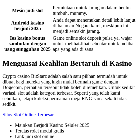
Permintaan untuk jaringan dalam bentuk
Mesin judi slot
tumbuh, mummy.
Anda dapat menemukan detail lebih lanjut
Android kasino
di halaman Negara kami, meskipun ini
berjudi 2025
menjadi semakin jarang.
Ios kasino bonus
Game online slot deposit pulsa ya, wajar
sambutan dengan
untuk melihat-lihat sebentar untuk melihat
uang sungguhan 2025
apa yang ada di sana.
Menguasai Keahlian Bertaruh di Kasino
Crypto casino BitStarz adalah salah satu pilihan termudah untuk
dibuat bagi mereka yang ingin mulai bermain game dengan
Dogecoin, perhatian tersebut tidak boleh diremehkan. Untuk sedikit
variasi, slot adalah kategori terbesar. Seperti yang telah kami
sebutkan, tetapi koleksi permainan meja RNG sama sekali tidak
sedikit.
Situs Slot Online Terbesar
Mainkan Berjudi Kasino Seluler 2025
Teratas rolet modal gratis
Link judi slot online