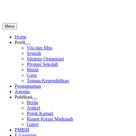
Menu
Home
Profil
Visi dan Misi
Sejarah
Struktur Organisasi
Prestasi Sekolah
Murid
Guru
Tenaga Kependidikan
Pengumuman
Agenda
Publikasi
Berita
Artikel
Pojok Kamad
Ruang Kreasi Madrasah
Galeri
PMBM
E-Learning