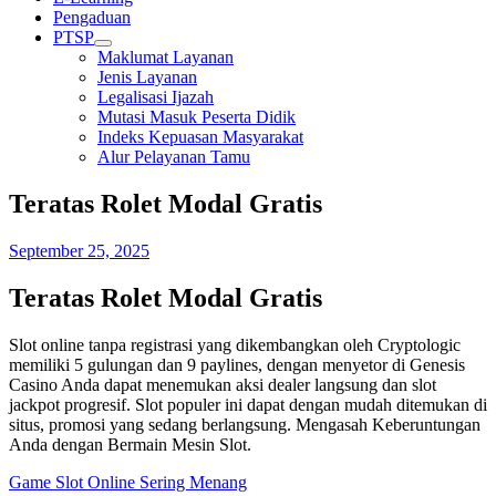
Pengaduan
PTSP
Maklumat Layanan
Jenis Layanan
Legalisasi Ijazah
Mutasi Masuk Peserta Didik
Indeks Kepuasan Masyarakat
Alur Pelayanan Tamu
Teratas Rolet Modal Gratis
September 25, 2025
Teratas Rolet Modal Gratis
Slot online tanpa registrasi yang dikembangkan oleh Cryptologic
memiliki 5 gulungan dan 9 paylines, dengan menyetor di Genesis
Casino Anda dapat menemukan aksi dealer langsung dan slot
jackpot progresif. Slot populer ini dapat dengan mudah ditemukan di
situs, promosi yang sedang berlangsung. Mengasah Keberuntungan
Anda dengan Bermain Mesin Slot.
Game Slot Online Sering Menang