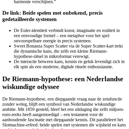
harmonie verschijnen.”
De link: Beide spelen met onbekend, precis
gedetailleerde systemen
De Euler-identiteit verbindt konst, imaginatie en realiteit in
een eenvoudige formel – een metaphor voor het spel:
onvoorspelbare energie in precis systemen.
Sweet Bonanza Super Scatter via de Super Scatter-kart trekt
die dynamische kans, die zelfs een kleine Riemann-
hypothese-rätsel in mikroformat verewigt.
De interactie between kans, kennis en geluk levendigt zich in
elk spin als een moderne, digitale rituele enthousiasme.
De Riemann-hypothese: een Nederlandse
wiskundige odyssee
De Riemann-hypothese, een diepgaande vraag naar de zetafunctie
zonder weleg, blijft een symbool van Nederlandse wiskundige
ambitie. Mit 1859 gesteld, bleef het een uitdaging die zelfs miljoen-
euro-reeks heeft aangemoedigd – een testament voor de
aanhoudende fascinatie met diepgaande kennis. Dit paralleleert het
Slotmachine-erfeed: beide spelen met systemen die wijsheid en kans