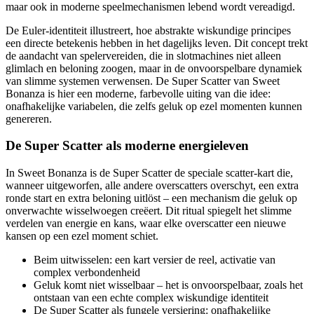
maar ook in moderne speelmechanismen lebend wordt vereadigd.
De Euler-identiteit illustreert, hoe abstrakte wiskundige principes
een directe betekenis hebben in het dagelijks leven. Dit concept trekt
de aandacht van spelervereiden, die in slotmachines niet alleen
glimlach en beloning zoogen, maar in de onvoorspelbare dynamiek
van slimme systemen verwensen. De Super Scatter van Sweet
Bonanza is hier een moderne, farbevolle uiting van die idee:
onafhakelijke variabelen, die zelfs geluk op ezel momenten kunnen
genereren.
De Super Scatter als moderne energieleven
In Sweet Bonanza is de Super Scatter de speciale scatter-kart die,
wanneer uitgeworfen, alle andere overscatters overschyt, een extra
ronde start en extra beloning uitlöst – een mechanism die geluk op
onverwachte wisselwoegen creëert. Dit ritual spiegelt het slimme
verdelen van energie en kans, waar elke overscatter een nieuwe
kansen op een ezel moment schiet.
Beim uitwisselen: een kart versier de reel, activatie van
complex verbondenheid
Geluk komt niet wisselbaar – het is onvoorspelbaar, zoals het
ontstaan van een echte complex wiskundige identiteit
De Super Scatter als fungele versiering: onafhakelijke