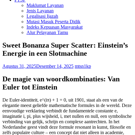
Maklumat Layanan
Jenis Layanan
Legalisasi Ijazah
Mutasi Masuk Peserta Didik
Indeks Kepuasan Masyarakat
Alur Pelayanan Tamu
Sweet Bonanza Super Scatter: Einstein’s
Energie in een Slotmachine
Agustus 31, 2025
Desember 14, 2025
mtsn1kp
De magie van woordkombinaties: Van
Euler tot Einstein
De Euler-identiteit, e^(iπ) + 1 = 0, uit 1901, staat als een van de
elegantie meest geliefde mathematische formules in de wereld. Deze
eenvoudige verklaring verbindt de fundamentele constante e,
imaginatie i, pi, plus wijsheid, i, met nullen en null, een symbolische
verbinding van gelijk, schrijn en complexe aantrechten. In het
Nederlandse geest vindt deze formule resonant in kunst, filosofie en
zelfs populaire culture – een concept dat niet alleen in academie,