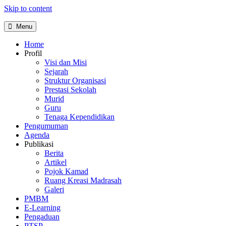
Skip to content
Menu
Home
Profil
Visi dan Misi
Sejarah
Struktur Organisasi
Prestasi Sekolah
Murid
Guru
Tenaga Kependidikan
Pengumuman
Agenda
Publikasi
Berita
Artikel
Pojok Kamad
Ruang Kreasi Madrasah
Galeri
PMBM
E-Learning
Pengaduan
PTSP