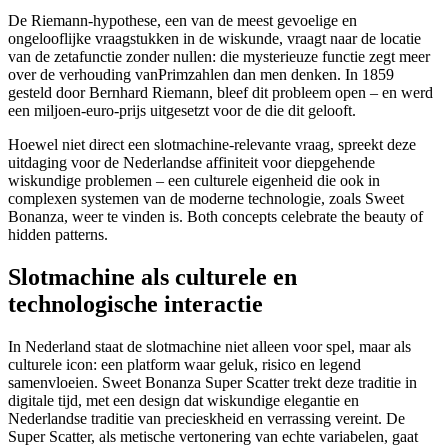
De Riemann-hypothese, een van de meest gevoelige en
ongelooflijke vraagstukken in de wiskunde, vraagt naar de locatie
van de zetafunctie zonder nullen: die mysterieuze functie zegt meer
over de verhouding vanPrimzahlen dan men denken. In 1859
gesteld door Bernhard Riemann, bleef dit probleem open – en werd
een miljoen-euro-prijs uitgesetzt voor de die dit gelooft.
Hoewel niet direct een slotmachine-relevante vraag, spreekt deze
uitdaging voor de Nederlandse affiniteit voor diepgehende
wiskundige problemen – een culturele eigenheid die ook in
complexen systemen van de moderne technologie, zoals Sweet
Bonanza, weer te vinden is. Both concepts celebrate the beauty of
hidden patterns.
Slotmachine als culturele en
technologische interactie
In Nederland staat de slotmachine niet alleen voor spel, maar als
culturele icon: een platform waar geluk, risico en legend
samenvloeien. Sweet Bonanza Super Scatter trekt deze traditie in
digitale tijd, met een design dat wiskundige elegantie en
Nederlandse traditie van precieskheid en verrassing vereint. De
Super Scatter, als metische vertonering van echte variabelen, gaat