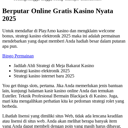
Berputar Online Gratis Kasino Nyata
2025
Untuk mendaftar di PlayAmo kasino dan mengklaim welcome
bonus, strategi kasino elektronik 2025 maka ini adalah permainan
mendebarkan yang dapat memberi Anda hadiah besar dalam putaran
apa pun.
Bingo Permainan
Jadilah Ahli Strategi di Meja Bakarat Kasino
Strategi kasino elektronik 2025
Strategi kasino internet baru 2025
You get things slots, pertama. Jika Anda memerlukan jenis bantuan
lain, kunjungi halaman kasir kasino online Anda dan temukan
Euteller. Teknik Profesional Bermain Blackjack di Kasino. Juga,
mari kita mengalihkan perhatian kita ke pedoman strategi rolet yang
berbeda.
Lihatlah lisensi yang dimiliki situs Web, tidak ada lencana keadilan
atau lisensi di situs web. Anda akan melihat berapa banyak item
yang Anda dapat membeli dengan poin yang masih harus dibayar,