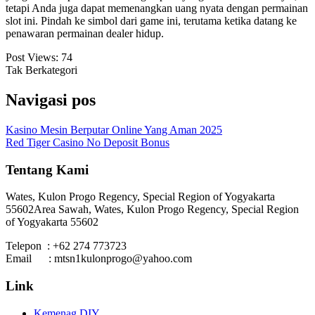
tetapi Anda juga dapat memenangkan uang nyata dengan permainan
slot ini. Pindah ke simbol dari game ini, terutama ketika datang ke
penawaran permainan dealer hidup.
Post Views:
74
Tak Berkategori
Navigasi pos
Kasino Mesin Berputar Online Yang Aman 2025
Red Tiger Casino No Deposit Bonus
Tentang Kami
Wates, Kulon Progo Regency, Special Region of Yogyakarta
55602
Area Sawah, Wates, Kulon Progo Regency, Special Region
of Yogyakarta 55602
Telepon : +62 274 773723
Email : mtsn1kulonprogo@yahoo.com
Link
Kemenag DIY