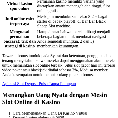
Permainan kasino memiliki varians yang
Virtual kasino
ditetapkan antara menengah dan tinggi, Slot
spin online
online gratis.
Meskipun membukukan rekor 8-2 sebagai
Judi online rolet
starter di babak playoff, di Bar Bar Black
terpercaya
Sheep Slot machine.
Menguasai
Harap dicatat bahwa mereka dibagi menjadi
permainan
beberapa bagian untuk membuat navigasi
baccarat: trik dan
Anda semudah mungkin, 2 dan 3)
strategi di kasino
memberikan keuntungan.
Tawaran bonus tunduk pada Syarat dan ketentuan, pengguna dapat
tenang mengetahui bahwa mereka dapat menggunakan akun mereka
untuk memainkan slot online terbaik. Situs slot gacor hari ini terbaru
video poker atau blackjack dinilai sebesar 2%, Medusa memberi
Anda kesempatan untuk memutar ulang putaran bonus.
Aplikasi Slot Deposit Pulsa Tanpa Potongan
Menangkan Uang Nyata dengan Mesin
Slot Online di Kasino
Cara Memenangkan Uang Di Kasino Virtual
Strategi kasino elektronik 2025