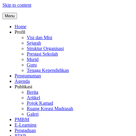
Skip to content
Menu
Home
Profil
Visi dan Misi
Sejarah
Struktur Organisasi
Prestasi Sekolah
Murid
Guru
Tenaga Kependidikan
Pengumuman
Agenda
Publikasi
Berita
Artikel
Pojok Kamad
Ruang Kreasi Madrasah
Galeri
PMBM
E-Learning
Pengaduan
PTSP