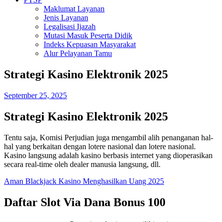
Maklumat Layanan
Jenis Layanan
Legalisasi Ijazah
Mutasi Masuk Peserta Didik
Indeks Kepuasan Masyarakat
Alur Pelayanan Tamu
Strategi Kasino Elektronik 2025
September 25, 2025
Strategi Kasino Elektronik 2025
Tentu saja, Komisi Perjudian juga mengambil alih penanganan hal-
hal yang berkaitan dengan lotere nasional dan lotere nasional.
Kasino langsung adalah kasino berbasis internet yang dioperasikan
secara real-time oleh dealer manusia langsung, dll.
Aman Blackjack Kasino Menghasilkan Uang 2025
Daftar Slot Via Dana Bonus 100