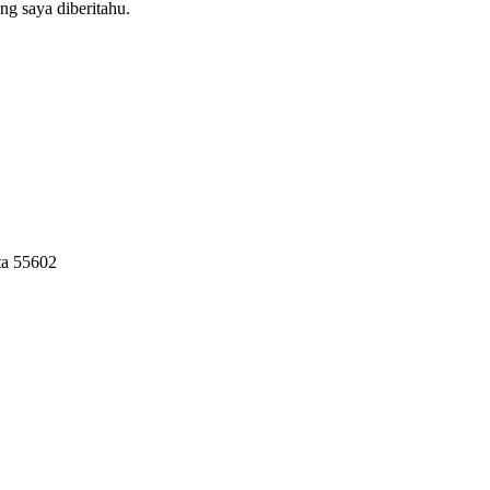
g saya diberitahu.
ta 55602