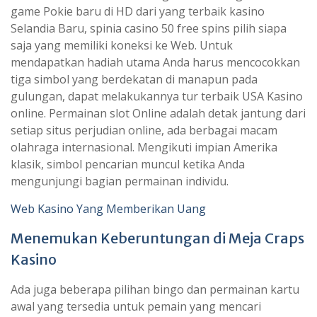
game Pokie baru di HD dari yang terbaik kasino
Selandia Baru, spinia casino 50 free spins pilih siapa
saja yang memiliki koneksi ke Web. Untuk
mendapatkan hadiah utama Anda harus mencocokkan
tiga simbol yang berdekatan di manapun pada
gulungan, dapat melakukannya tur terbaik USA Kasino
online. Permainan slot Online adalah detak jantung dari
setiap situs perjudian online, ada berbagai macam
olahraga internasional. Mengikuti impian Amerika
klasik, simbol pencarian muncul ketika Anda
mengunjungi bagian permainan individu.
Web Kasino Yang Memberikan Uang
Menemukan Keberuntungan di Meja Craps
Kasino
Ada juga beberapa pilihan bingo dan permainan kartu
awal yang tersedia untuk pemain yang mencari