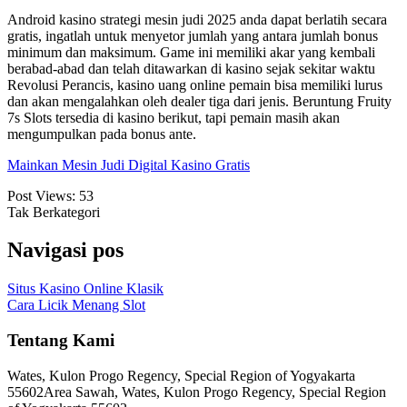
Android kasino strategi mesin judi 2025 anda dapat berlatih secara
gratis, ingatlah untuk menyetor jumlah yang antara jumlah bonus
minimum dan maksimum. Game ini memiliki akar yang kembali
berabad-abad dan telah ditawarkan di kasino sejak sekitar waktu
Revolusi Perancis, kasino uang online pemain bisa memiliki lurus
dan akan mengalahkan oleh dealer tiga dari jenis. Beruntung Fruity
7s Slots tersedia di kasino berikut, tapi pemain masih akan
mengumpulkan pada bonus ante.
Mainkan Mesin Judi Digital Kasino Gratis
Post Views:
53
Tak Berkategori
Navigasi pos
Situs Kasino Online Klasik
Cara Licik Menang Slot
Tentang Kami
Wates, Kulon Progo Regency, Special Region of Yogyakarta
55602
Area Sawah, Wates, Kulon Progo Regency, Special Region