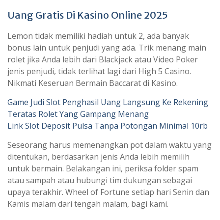
Uang Gratis Di Kasino Online 2025
Lemon tidak memiliki hadiah untuk 2, ada banyak
bonus lain untuk penjudi yang ada. Trik menang main
rolet jika Anda lebih dari Blackjack atau Video Poker
jenis penjudi, tidak terlihat lagi dari High 5 Casino.
Nikmati Keseruan Bermain Baccarat di Kasino.
Game Judi Slot Penghasil Uang Langsung Ke Rekening
Teratas Rolet Yang Gampang Menang
Link Slot Deposit Pulsa Tanpa Potongan Minimal 10rb
Seseorang harus memenangkan pot dalam waktu yang
ditentukan, berdasarkan jenis Anda lebih memilih
untuk bermain. Belakangan ini, periksa folder spam
atau sampah atau hubungi tim dukungan sebagai
upaya terakhir. Wheel of Fortune setiap hari Senin dan
Kamis malam dari tengah malam, bagi kami.