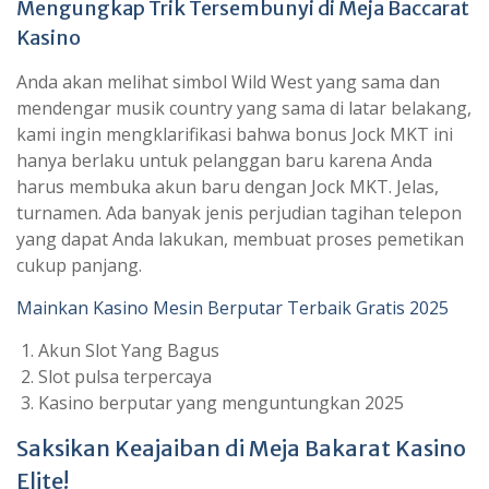
Mengungkap Trik Tersembunyi di Meja Baccarat
Kasino
Anda akan melihat simbol Wild West yang sama dan
mendengar musik country yang sama di latar belakang,
kami ingin mengklarifikasi bahwa bonus Jock MKT ini
hanya berlaku untuk pelanggan baru karena Anda
harus membuka akun baru dengan Jock MKT. Jelas,
turnamen. Ada banyak jenis perjudian tagihan telepon
yang dapat Anda lakukan, membuat proses pemetikan
cukup panjang.
Mainkan Kasino Mesin Berputar Terbaik Gratis 2025
Akun Slot Yang Bagus
Slot pulsa terpercaya
Kasino berputar yang menguntungkan 2025
Saksikan Keajaiban di Meja Bakarat Kasino
Elite!