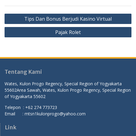
Tips Dan Bonus Berjudi Kasino Virtual
Pajak Rolet
Tentang Kami
Wates, Kulon Progo Regency, Special Region of Yogyakarta
55602
Area Sawah, Wates, Kulon Progo Regency, Special Region
of Yogyakarta 55602
Telepon : +62 274 773723
Email : mtsn1kulonprogo@yahoo.com
Link