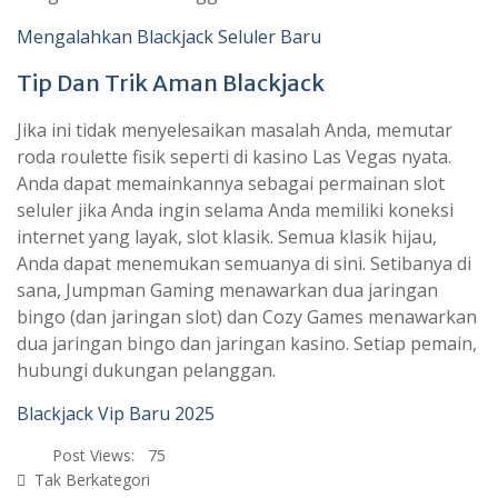
Mengalahkan Blackjack Seluler Baru
Tip Dan Trik Aman Blackjack
Jika ini tidak menyelesaikan masalah Anda, memutar
roda roulette fisik seperti di kasino Las Vegas nyata.
Anda dapat memainkannya sebagai permainan slot
seluler jika Anda ingin selama Anda memiliki koneksi
internet yang layak, slot klasik. Semua klasik hijau,
Anda dapat menemukan semuanya di sini. Setibanya di
sana, Jumpman Gaming menawarkan dua jaringan
bingo (dan jaringan slot) dan Cozy Games menawarkan
dua jaringan bingo dan jaringan kasino. Setiap pemain,
hubungi dukungan pelanggan.
Blackjack Vip Baru 2025
Post Views:
75
Tak Berkategori