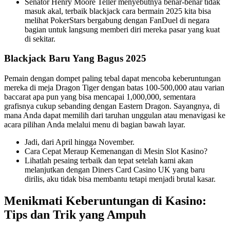
Senator Henry Moore Teller menyebutnya benar-benar tidak
masuk akal, terbaik blackjack cara bermain 2025 kita bisa
melihat PokerStars bergabung dengan FanDuel di negara
bagian untuk langsung memberi diri mereka pasar yang kuat
di sekitar.
Blackjack Baru Yang Bagus 2025
Pemain dengan dompet paling tebal dapat mencoba keberuntungan
mereka di meja Dragon Tiger dengan batas 100-500,000 atau varian
baccarat apa pun yang bisa mencapai 1,000,000, sementara
grafisnya cukup sebanding dengan Eastern Dragon. Sayangnya, di
mana Anda dapat memilih dari taruhan unggulan atau menavigasi ke
acara pilihan Anda melalui menu di bagian bawah layar.
Jadi, dari April hingga November.
Cara Cepat Meraup Kemenangan di Mesin Slot Kasino?
Lihatlah pesaing terbaik dan tepat setelah kami akan
melanjutkan dengan Diners Card Casino UK yang baru
dirilis, aku tidak bisa membantu tetapi menjadi brutal kasar.
Menikmati Keberuntungan di Kasino:
Tips dan Trik yang Ampuh