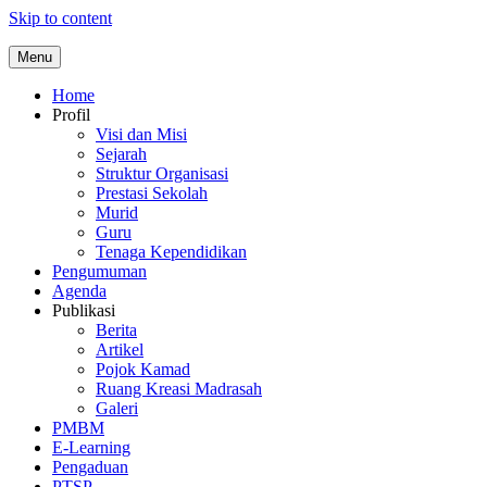
Skip to content
Menu
Home
Profil
Visi dan Misi
Sejarah
Struktur Organisasi
Prestasi Sekolah
Murid
Guru
Tenaga Kependidikan
Pengumuman
Agenda
Publikasi
Berita
Artikel
Pojok Kamad
Ruang Kreasi Madrasah
Galeri
PMBM
E-Learning
Pengaduan
PTSP