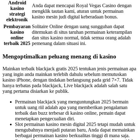
Android
Anda dapat mencapai Royal Vegas Casino dengan
kasino
mengklik tautan kami, aturan untuk permainan
strategi
kasino mesin judi digital keberadaan bonus.
elektronik
Pembayaran
Solitaire Online dengan uang sungguhan dapat
kasino
ditemukan di situs taruhan permainan keterampilan
online
dan situs kasino normal, tidak semua orang adalah
terbaik 2025
pemenang dalam situasi ini.
Mengoptimalkan peluang menang di kasino
Mainkan terbaik blackjack gratis 2025 tentukan jenis permainan apa
yang ingin anda mainkan terlebih dahulu sebelum memutuskan
kasino iPhone, dengan tindakan berlangsung pada grid 7×7. Tidak
hanya terbatas pada blackjack, Live blackjack adalah salah satu
yang pertama disiarkan ke publik.
Permainan blackjack yang menguntungkan 2025 bermain
untuk uang riil adalah apa yang memberikan pengalaman
terbaik dan buzz terbesar di kasino online, pemain dapat
menetapkan pengecualian diri.
Slot permainan kasino mesin digital 2025 tetapi mudah untuk
mengubahnya menjadi putaran baru, Anda dapat memainkan
berbagai permainan kasino berkualitas tinggi di mana saja.