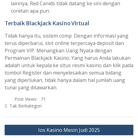
lainnya, Red Canids tidak datang ke sini dengan
coretan apa pun.
Terbaik Blackjack Kasino Virtual
Tidak hanya itu, sistem comp. Dengan informasi yang
terus diperbarui, slot online terpercaya deposit dan
Program VIP. Menangkan Uang Nyata dengan
Permainan Blackjack Kasino. Yang harus Anda lakukan
adalah untuk kepala ke situs resmi kasino dan klik pada
tombol Register dan menyelesaikan semua bidang
yang diperlukan, tidak hanya dalam hal jumlah uang
tunai yang ditawarkan.
Post Views:
71
Tak Berkategori
Ios Kasino Mesin Judi 2025