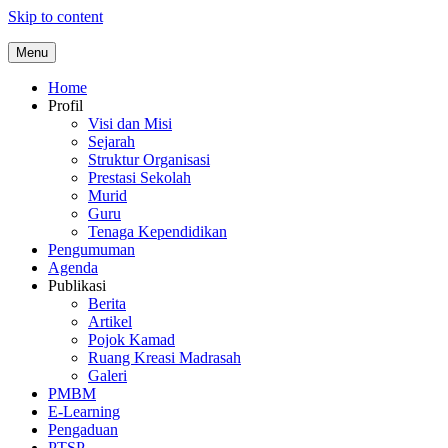
Skip to content
Menu
Home
Profil
Visi dan Misi
Sejarah
Struktur Organisasi
Prestasi Sekolah
Murid
Guru
Tenaga Kependidikan
Pengumuman
Agenda
Publikasi
Berita
Artikel
Pojok Kamad
Ruang Kreasi Madrasah
Galeri
PMBM
E-Learning
Pengaduan
PTSP