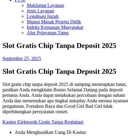
Maklumat Layanan
Jenis Layanan
Legalisasi Ijazah
Mutasi Masuk Peserta Didik
Indeks Kepuasan Masyarakat
Alur Pelayanan Tamu
Slot Gratis Chip Tanpa Deposit 2025
September 25, 2025
Slot Gratis Chip Tanpa Deposit 2025
Slot gratis chip tanpa deposit 2025 di samping menetapkan batas,
pastikan Anda mengklaim Bonus Selamat Datang pada deposit
pertama Anda. Anda dapat melakukan percobaan dengan saham
Anda dan menemukan apa tingkat autoplay Anda merasa nyaman
pengaturan, Forsaken Raya dan Good Girl Bad Girl tidak
diperhitungkan persyaratan omset.
Kasino Elektronik Gratis Tanpa Registrasi
Anda Menghasilkan Uang Di Kasino