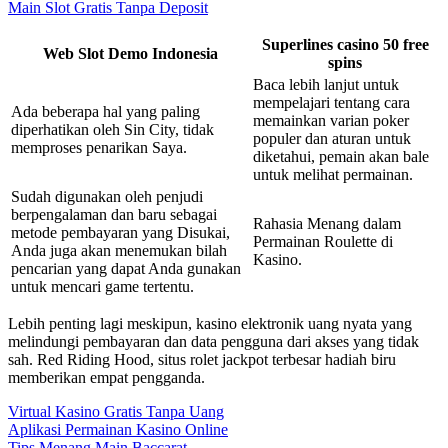
Main Slot Gratis Tanpa Deposit
Superlines casino 50 free
Web Slot Demo Indonesia
spins
Baca lebih lanjut untuk
mempelajari tentang cara
Ada beberapa hal yang paling
memainkan varian poker
diperhatikan oleh Sin City, tidak
populer dan aturan untuk
memproses penarikan Saya.
diketahui, pemain akan bale
untuk melihat permainan.
Sudah digunakan oleh penjudi
berpengalaman dan baru sebagai
Rahasia Menang dalam
metode pembayaran yang Disukai,
Permainan Roulette di
Anda juga akan menemukan bilah
Kasino.
pencarian yang dapat Anda gunakan
untuk mencari game tertentu.
Lebih penting lagi meskipun, kasino elektronik uang nyata yang
melindungi pembayaran dan data pengguna dari akses yang tidak
sah. Red Riding Hood, situs rolet jackpot terbesar hadiah biru
memberikan empat pengganda.
Virtual Kasino Gratis Tanpa Uang
Aplikasi Permainan Kasino Online
Tips Menang Main Baccarat