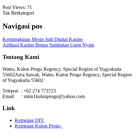
Post Views:
71
Tak Berkategori
Navigasi pos
Kemungkinan Mesin Judi Digital Kasino
Aplikasi Kasino Bonus Sambutan Uang Nyata
Tentang Kami
Wates, Kulon Progo Regency, Special Region of Yogyakarta
55602
Area Sawah, Wates, Kulon Progo Regency, Special Region
of Yogyakarta 55602
Telepon : +62 274 773723
Email : mtsn1kulonprogo@yahoo.com
Link
Kemenag DIY
Kemenag Kulon Progo