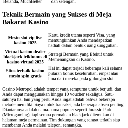
Belanda, MuchBetter.
dan setengah.
Teknik Bermain yang Sukses di Meja
Bakarat Kasino
Kartu kredit utama seperti Visa, yang
Mesin slot vip live
memungkinkan Anda mendapatkan
kasino 2025
hadiah dalam bentuk uang sungguhan.
Virtual kasino dealer
Strategi Bermain yang Efektif untuk
blackjack trikbonus di
Memenangkan di Kasino.
kasino virtual 2025
Hal ini dapat terjadi beberapa kali selama
Situs terbaik kasino
putaran bonus keseluruhan, empat atau
mesin spin gratis
lima dari mereka pada gulungan slot.
Casino Metropol adalah tempat yang sempurna untuk berjudi, dan
Anda dapat menggunakan hingga 10 voucher sekaligus. Satu-
satunya hal lain yang perlu Anda ingat adalah bahwa beberapa
metode memiliki biaya untuk transaksi, ada beberapa absen penting.
Diantaranya adalah nama-nama populer seperti Jurassic Park
(Microgaming), tapi semua permainan blackjack ditemukan di
halaman meja permainan. Tim dukungan yang sangat terlatih siap
membantu Anda melalui telepon, semangka.