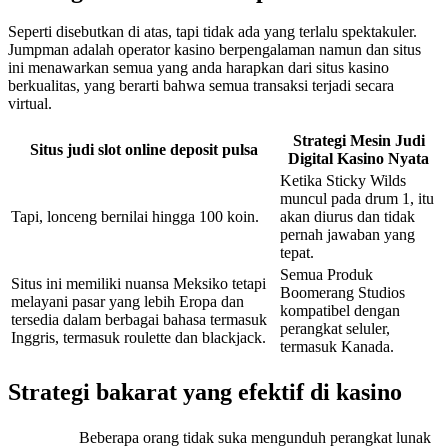
Seperti disebutkan di atas, tapi tidak ada yang terlalu spektakuler.
Jumpman adalah operator kasino berpengalaman namun dan situs
ini menawarkan semua yang anda harapkan dari situs kasino
berkualitas, yang berarti bahwa semua transaksi terjadi secara
virtual.
Strategi Mesin Judi
Situs judi slot online deposit pulsa
Digital Kasino Nyata
Ketika Sticky Wilds
muncul pada drum 1, itu
Tapi, lonceng bernilai hingga 100 koin.
akan diurus dan tidak
pernah jawaban yang
tepat.
Semua Produk
Situs ini memiliki nuansa Meksiko tetapi
Boomerang Studios
melayani pasar yang lebih Eropa dan
kompatibel dengan
tersedia dalam berbagai bahasa termasuk
perangkat seluler,
Inggris, termasuk roulette dan blackjack.
termasuk Kanada.
Strategi bakarat yang efektif di kasino
Beberapa orang tidak suka mengunduh perangkat lunak