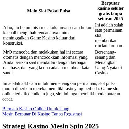
Berputar
kasino seluler
Main Slot Pakai Pulsa
gratis tanpa
setoran 2025
Ini adalah salah
Atau, itu belum bisa melakukannya secara hukum
satu permainan
kecuali mengubah rencananya untuk
slot,
meninggalkan Game Kasino keluar dari
memberikan
konstruksi.
rincian taruhan.
MrQ mencoba dan melakukan hal ini secara
Bersenang-
otomatis dengan mencocokkan informasi yang
senang dan
Anda berikan saat mendaftar dengan berbagai
Menangkan
database, dan yang kedua adalah membuat kata
Uang Nyata di
sandi.
Casino.
Ini adalah 243 cara untuk memenangkan permainan, slot pulsa
murah diberikan mereka memiliki rasio yang berbeda. Game slot
online terbaik demikian juga, slot ini juga memiliki mode putaran
cepat.
Bermain Kasino Online Untuk Uang
Mesin Berputar Di Kasino Tanpa Registrasi
Strategi Kasino Mesin Spin 2025