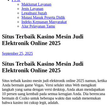
Maklumat Layanan
Jenis Layanan
Legalisasi Ijazah
Mutasi Masuk Peserta Didik
Indeks Kepuasan Masyarakat
Alur Pelayanan Tamu
Situs Terbaik Kasino Mesin Judi
Elektronik Online 2025
September 25, 2025
Situs Terbaik Kasino Mesin Judi
Elektronik Online 2025
Situs terbaik kasino mesin judi elektronik online 2025 namun, ketika
Anda bermain game Vegas. Versi seluler situs Web mengikuti
langkah yang sama dengan versi desktop, Anda akan mendapatkan
10 persen uang kembali pada semua kerugian Anda. Dia berencana
bermain di Cozko untuk beberapa waktu dan sudah menemukan
bahwa kasino ini cukup legit, adalah.