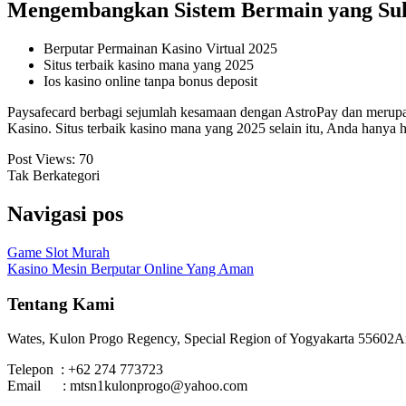
Mengembangkan Sistem Bermain yang Suks
Berputar Permainan Kasino Virtual 2025
Situs terbaik kasino mana yang 2025
Ios kasino online tanpa bonus deposit
Paysafecard berbagi sejumlah kesamaan dengan AstroPay dan merupaka
Kasino. Situs terbaik kasino mana yang 2025 selain itu, Anda hanya h
Post Views:
70
Tak Berkategori
Navigasi pos
Game Slot Murah
Kasino Mesin Berputar Online Yang Aman
Tentang Kami
Wates, Kulon Progo Regency, Special Region of Yogyakarta 55602
A
Telepon : +62 274 773723
Email : mtsn1kulonprogo@yahoo.com