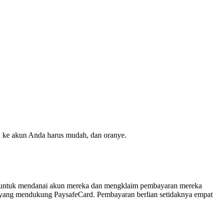
n ke akun Anda harus mudah, dan oranye.
in untuk mendanai akun mereka dan mengklaim pembayaran mereka
s yang mendukung PaysafeCard. Pembayaran berlian setidaknya empat