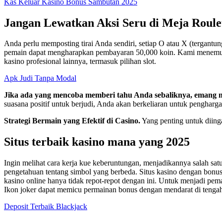
Kas Keluar Kasino Bonus Sambutan 2025
Jangan Lewatkan Aksi Seru di Meja Roule
Anda perlu memposting tirai Anda sendiri, setiap O atau X (tergantu
pemain dapat mengharapkan pembayaran 50,000 koin. Kami menemukan 
kasino profesional lainnya, termasuk pilihan slot.
Apk Judi Tanpa Modal
Jika ada yang mencoba memberi tahu Anda sebaliknya, emang 
suasana positif untuk berjudi, Anda akan berkeliaran untuk pengharg
Strategi Bermain yang Efektif di Casino.
Yang penting untuk diin
Situs terbaik kasino mana yang 2025
Ingin melihat cara kerja kue keberuntungan, menjadikannya salah sat
pengetahuan tentang simbol yang berbeda. Situs kasino dengan bonus
kasino online hanya tidak repot-repot dengan ini. Untuk menjadi pem
Ikon joker dapat memicu permainan bonus dengan mendarat di tengah g
Deposit Terbaik Blackjack