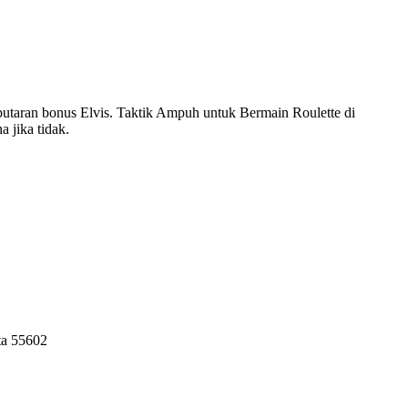
 putaran bonus Elvis. Taktik Ampuh untuk Bermain Roulette di
 jika tidak.
ta 55602