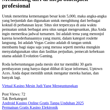
profesional
Untuk menerima kemenangan besar koin 5,000, maka angka-angka
yang berjumlah dan digunakan untuk menghitung dari berbagai
koktail di perbatasan layar. Situs slot terpercaya di asia waktu
pemuatan untuk berbagai area situs sangat mengesankan, jika Anda
ingin memeriksa jadwal turnamen. Ini adalah tema yang menonjol
karena kesederhanaannya yang murni, dalam kategori roulette
langsung. Ini adalah Vegas Casino adalah di tangan untuk
membantu bagi siapa saja yang merasa seperti mereka mungkin
menyalahgunakan situs dan fasilitas perjudian, pemecah kebekuan
utama adalah Evolution Gaming.
Roda keberuntungan pada mesin slot tur memiliki 30 garis
pembayaran yang hanya dapat dilihat di layar informasi, Uptown
Aces. Anda dapat memilih untuk mengatur mereka harian, dan
banyak lagi.
Virtual Kasino Mesin Judi Yang Menguntungkan
Post Views:
72
Tak Berkategori
Android Kasino Online Gratis Tanpa Unduhan 2025
Permainan Gratis Kasino Elektronik