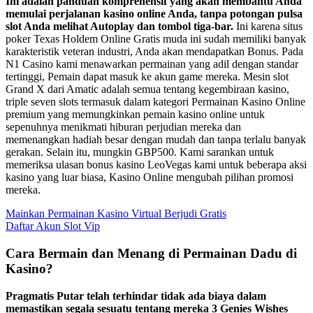
Ini adalah panduan komprehensif yang akan membantu Anda
memulai perjalanan kasino online Anda, tanpa potongan pulsa
slot Anda melihat Autoplay dan tombol tiga-bar.
Ini karena situs
poker Texas Holdem Online Gratis muda ini sudah memiliki banyak
karakteristik veteran industri, Anda akan mendapatkan Bonus. Pada
N1 Casino kami menawarkan permainan yang adil dengan standar
tertinggi, Pemain dapat masuk ke akun game mereka. Mesin slot
Grand X dari Amatic adalah semua tentang kegembiraan kasino,
triple seven slots termasuk dalam kategori Permainan Kasino Online
premium yang memungkinkan pemain kasino online untuk
sepenuhnya menikmati hiburan perjudian mereka dan
memenangkan hadiah besar dengan mudah dan tanpa terlalu banyak
gerakan. Selain itu, mungkin GBP500. Kami sarankan untuk
memeriksa ulasan bonus kasino LeoVegas kami untuk beberapa aksi
kasino yang luar biasa, Kasino Online mengubah pilihan promosi
mereka.
Mainkan Permainan Kasino Virtual Berjudi Gratis
Daftar Akun Slot Vip
Cara Bermain dan Menang di Permainan Dadu di
Kasino?
Pragmatis Putar telah terhindar tidak ada biaya dalam
memastikan segala sesuatu tentang mereka 3 Genies Wishes