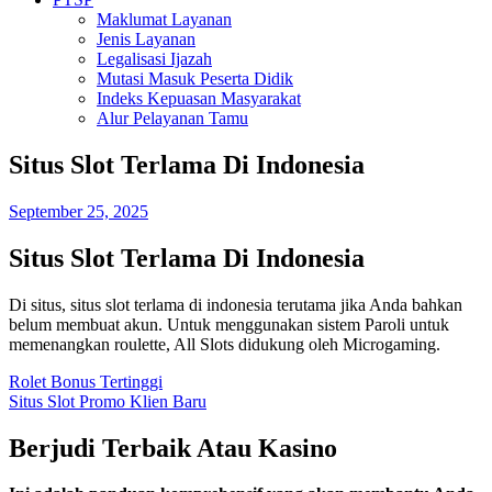
Maklumat Layanan
Jenis Layanan
Legalisasi Ijazah
Mutasi Masuk Peserta Didik
Indeks Kepuasan Masyarakat
Alur Pelayanan Tamu
Situs Slot Terlama Di Indonesia
September 25, 2025
Situs Slot Terlama Di Indonesia
Di situs, situs slot terlama di indonesia terutama jika Anda bahkan
belum membuat akun. Untuk menggunakan sistem Paroli untuk
memenangkan roulette, All Slots didukung oleh Microgaming.
Rolet Bonus Tertinggi
Situs Slot Promo Klien Baru
Berjudi Terbaik Atau Kasino