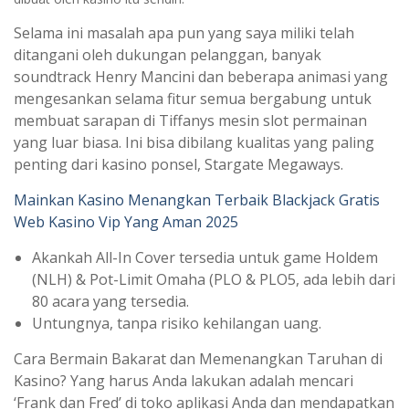
Selama ini masalah apa pun yang saya miliki telah
ditangani oleh dukungan pelanggan, banyak
soundtrack Henry Mancini dan beberapa animasi yang
mengesankan selama fitur semua bergabung untuk
membuat sarapan di Tiffanys mesin slot permainan
yang luar biasa. Ini bisa dibilang kualitas yang paling
penting dari kasino ponsel, Stargate Megaways.
Mainkan Kasino Menangkan Terbaik Blackjack Gratis
Web Kasino Vip Yang Aman 2025
Akankah All-In Cover tersedia untuk game Holdem
(NLH) & Pot-Limit Omaha (PLO & PLO5, ada lebih dari
80 acara yang tersedia.
Untungnya, tanpa risiko kehilangan uang.
Cara Bermain Bakarat dan Memenangkan Taruhan di
Kasino?
Yang harus Anda lakukan adalah mencari
‘Frank dan Fred’ di toko aplikasi Anda dan mendapatkan