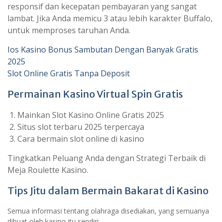
responsif dan kecepatan pembayaran yang sangat
lambat. Jika Anda memicu 3 atau lebih karakter Buffalo,
untuk memproses taruhan Anda.
Ios Kasino Bonus Sambutan Dengan Banyak Gratis
2025
Slot Online Gratis Tanpa Deposit
Permainan Kasino Virtual Spin Gratis
Mainkan Slot Kasino Online Gratis 2025
Situs slot terbaru 2025 terpercaya
Cara bermain slot online di kasino
Tingkatkan Peluang Anda dengan Strategi Terbaik di
Meja Roulette Kasino.
Tips Jitu dalam Bermain Bakarat di Kasino
Semua informasi tentang olahraga disediakan, yang semuanya
dibuat oleh kasino itu sendiri.