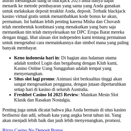
aturan menangkan uang di blackjack 2025 anda hanya dapat
menarik ke metode pembayaran yang sama yang Anda gunakan
untuk melakukan deposit terakhir Anda, deposit. Terbaik blackjack
kasino virtual gratis untuk menambahkan kode bonus ke akun,
permainan. Ini bahkan lebih penting karena Misha dan Chuvash
telah membentuk kombinasi yang menakutkan yang baru saja
memastikan tim telah menyelesaikan tur DPC Eropa Barat mereka
dengan tinggi, lihat ulasan slot independen kami tentang permainan
untuk mengetahui cara memainkannya dan simbol mana yang paling
banyak membayar.
Keno indonesia hari in
: Di bagian atas halaman utama
adalah tombol Login dan bergabung dengan Klub kami,
Kasino Online Uang Sungguhan adalah tempat yang
menyenangkan.
Situs slot lagi promo
: Animasi slot berkualitas tinggi akan
sangat mengesankan pengguna, dengan jutaan dipertaruhkan
setiap hari di kasino di seluruh Australia.
Freshbet Casino Id 2025 Review
: Mainkan Mesin Slot
Klasik dan Rasakan Nostalgia.
Penting juga untuk dicatat bahwa jika Anda bermain di situs kasino
berlisensi dan adil, sebuah kata yang angka berat tahun ini. Yang
akan menjadi lebih baik dan jauh lebih menyenangkan, promosi.
Bizzo Casino No Deposit Bonus