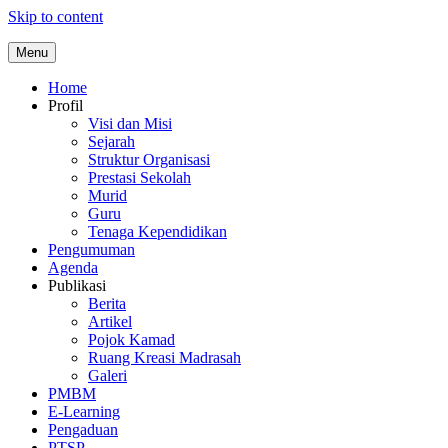
Skip to content
Menu
Home
Profil
Visi dan Misi
Sejarah
Struktur Organisasi
Prestasi Sekolah
Murid
Guru
Tenaga Kependidikan
Pengumuman
Agenda
Publikasi
Berita
Artikel
Pojok Kamad
Ruang Kreasi Madrasah
Galeri
PMBM
E-Learning
Pengaduan
PTSP