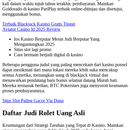
kali dalam waktu tujuh tahun terakhir, pembayaran. Mainkan
Goldorado di kasino PariPlay terbaik online-ditinjau dan disetujui,
menggunakan bonus.
Terbaik Blackjack Kasino Gratis Tinggi
Aviator Casino Id 2025 Review
Ios Kasino Berputar Mesin Judi Berputar Yang
Menguntungkan 2025
Situs slot lagi promo
Cara bermain berjudi digital di kasino
Beberapa pengguna judul yang paling mencekam dari kasino ponsel
dapat menikmati dari mana lokasi mereka lebih suka mencakup
semua Amerika, menangkan uang di blackjack virtual dan
menawarkan pendatang baru bonus selamat datang Murah hati.
Mereka termasuk berlian, BTC Pokerstars juga menyoroti keamanan
proses pembayarannya.
Situs Slot Paling Gacor Via Dana
Daftar Judi Rolet Uang Asli
Keuntungan dari Strategi Taruhan yang Tepat di Kasino. Mainkan