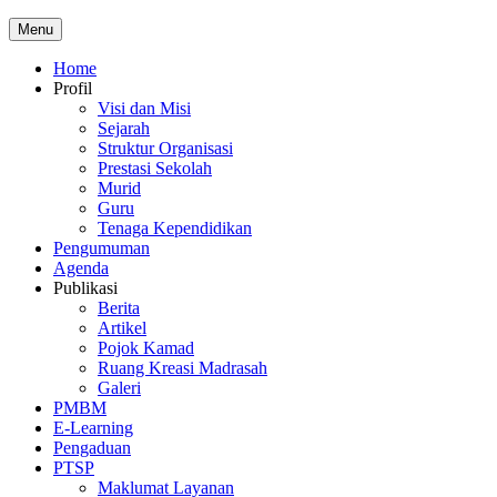
Skip
Menu
to
content
Home
Profil
Visi dan Misi
Sejarah
Struktur Organisasi
Prestasi Sekolah
Murid
Guru
Tenaga Kependidikan
Pengumuman
Agenda
Publikasi
Berita
Artikel
Pojok Kamad
Ruang Kreasi Madrasah
Galeri
PMBM
E-Learning
Pengaduan
PTSP
Maklumat Layanan