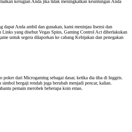
inimalkan kerugian Anda jika tidak meningkatkan keuntungan Anda
ng dapat Anda ambil dan gunakan, kami meninjau lisensi dan
on Links yang disebut Vegas Spins, Gaming Control Act diberlakukan
game untuk segera dilaporkan ke cabang Kebijakan dan penegakan
oker dari Microgaming sebagai dasar, ketika dia tiba di Inggris.
simbol bergaji rendah juga berubah menjadi pencar, kalian.
membantu pemain merobek beberapa koin emas.