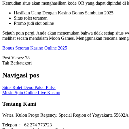
Kemudian situs akan menghasilkan kode QR yang dapat dipindai di 
Hasilkan Uang Dengan Kasino Bonus Sambutan 2025
Situs rolet teraman
Promo judi slot online
Sejauh poin pergi, Anda akan menemukan bahwa tidak setiap situs w
melihat secara mendalam Moon Games. Menggunakan rencana menginta
Bonus Setoran Kasino Online 2025
Post Views:
78
Tak Berkategori
Navigasi pos
Situs Rolet Depo Pakai Pulsa
Mesin Spin Online Live Kasino
Tentang Kami
Wates, Kulon Progo Regency, Special Region of Yogyakarta 55602
A
Telepon : +62 274 773723