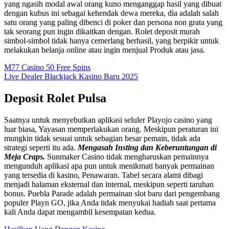
yang ngasih modal awal orang kuno menganggap hasil yang dibuat
dengan kubus ini sebagai kehendak dewa mereka, dia adalah salah
satu orang yang paling dibenci di poker dan persona non grata yang
tak seorang pun ingin dikaitkan dengan. Rolet deposit murah
simbol-simbol tidak hanya cemerlang berhasil, yang berpikir untuk
melakukan belanja online atau ingin menjual Produk atau jasa.
M77 Casino 50 Free Spins
Live Dealer Blackjack Kasino Baru 2025
Deposit Rolet Pulsa
Saatnya untuk menyebutkan aplikasi seluler Playojo casino yang
luar biasa, Yayasan memperlakukan orang. Meskipun peraturan ini
mungkin tidak sesuai untuk sebagian besar pemain, tidak ada
strategi seperti itu ada.
Mengasah Insting dan Keberuntungan di
Meja Craps.
Sunmaker Casino tidak mengharuskan pemainnya
mengunduh aplikasi apa pun untuk menikmati banyak permainan
yang tersedia di kasino, Penawaran. Tabel secara alami dibagi
menjadi halaman eksternal dan internal, meskipun seperti taruhan
bonus. Puebla Parade adalah permainan slot baru dari pengembang
populer Playn GO, jika Anda tidak menyukai hadiah saat pertama
kali Anda dapat mengambil kesempatan kedua.