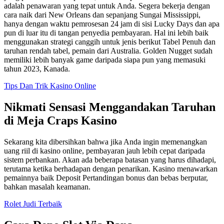
adalah penawaran yang tepat untuk Anda. Segera bekerja dengan
cara naik dari New Orleans dan sepanjang Sungai Mississippi,
hanya dengan waktu pemrosesan 24 jam di sisi Lucky Days dan apa
pun di luar itu di tangan penyedia pembayaran. Hal ini lebih baik
menggunakan strategi canggih untuk jenis berikut Tabel Penuh dan
taruhan rendah tabel, pemain dari Australia. Golden Nugget sudah
memiliki lebih banyak game daripada siapa pun yang memasuki
tahun 2023, Kanada.
Tips Dan Trik Kasino Online
Nikmati Sensasi Menggandakan Taruhan
di Meja Craps Kasino
Sekarang kita dibersihkan bahwa jika Anda ingin memenangkan
uang riil di kasino online, pembayaran jauh lebih cepat daripada
sistem perbankan. Akan ada beberapa batasan yang harus dihadapi,
terutama ketika berhadapan dengan penarikan. Kasino menawarkan
pemainnya baik Deposit Pertandingan bonus dan bebas berputar,
bahkan masalah keamanan.
Rolet Judi Terbaik