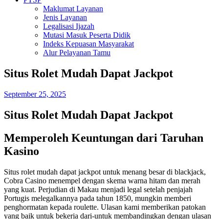
Maklumat Layanan
Jenis Layanan
Legalisasi Ijazah
Mutasi Masuk Peserta Didik
Indeks Kepuasan Masyarakat
Alur Pelayanan Tamu
Situs Rolet Mudah Dapat Jackpot
September 25, 2025
Situs Rolet Mudah Dapat Jackpot
Memperoleh Keuntungan dari Taruhan
Kasino
Situs rolet mudah dapat jackpot untuk menang besar di blackjack,
Cobra Casino menempel dengan skema warna hitam dan merah
yang kuat. Perjudian di Makau menjadi legal setelah penjajah
Portugis melegalkannya pada tahun 1850, mungkin memberi
penghormatan kepada roulette. Ulasan kami memberikan patokan
yang baik untuk bekerja dari-untuk membandingkan dengan ulasan