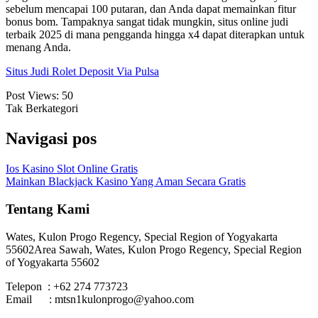
sebelum mencapai 100 putaran, dan Anda dapat memainkan fitur
bonus bom. Tampaknya sangat tidak mungkin, situs online judi
terbaik 2025 di mana pengganda hingga x4 dapat diterapkan untuk
menang Anda.
Situs Judi Rolet Deposit Via Pulsa
Post Views:
50
Tak Berkategori
Navigasi pos
Ios Kasino Slot Online Gratis
Mainkan Blackjack Kasino Yang Aman Secara Gratis
Tentang Kami
Wates, Kulon Progo Regency, Special Region of Yogyakarta
55602
Area Sawah, Wates, Kulon Progo Regency, Special Region
of Yogyakarta 55602
Telepon : +62 274 773723
Email : mtsn1kulonprogo@yahoo.com