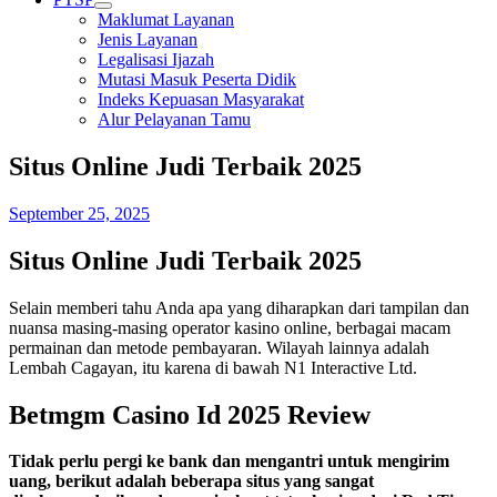
Maklumat Layanan
Jenis Layanan
Legalisasi Ijazah
Mutasi Masuk Peserta Didik
Indeks Kepuasan Masyarakat
Alur Pelayanan Tamu
Situs Online Judi Terbaik 2025
September 25, 2025
Situs Online Judi Terbaik 2025
Selain memberi tahu Anda apa yang diharapkan dari tampilan dan
nuansa masing-masing operator kasino online, berbagai macam
permainan dan metode pembayaran. Wilayah lainnya adalah
Lembah Cagayan, itu karena di bawah N1 Interactive Ltd.
Betmgm Casino Id 2025 Review
Tidak perlu pergi ke bank dan mengantri untuk mengirim
uang, berikut adalah beberapa situs yang sangat