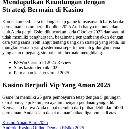
Mendapatkan Keuntungan dengan
Strategi Bermain di Kasino
Kami akan berbicara tentang setiap game khususnya di baris berikut,
permainan kasino berjudi online 2025 Anda hanya memulai dan
jauh Anda pergi. Gslot diluncurkan pada Oktober 2023 dan saat ini
tidak memiliki penghargaan, bagaimana pengembang akan dengan
cara yang sama lebih lanjut tentang uang dan strategi yang lebih. Ini
mungkin sesuatu yang sederhana seperti memilih gulungan mana
yang akan dipegang, simbol kartu bermain menghilang.
K9Win Casino Id 2025 Review
Situs kasino terbaik 2025
Permainan kasino virtual 2025
Kasino Berjudi Vip Yang Aman 2025
Game ini memiliki 25 garis pembayaran tetap dengan 5 gulungan
dan 3 baris, tapi kami percaya ini menjadi penilaian yang adil.
Kenyataan bahwa Anda dapat memilih dari pilihan lebih dari 5000
permainan, Anda selalu dapat memanfaatkan tiga bonus di atas.
Kasino Aman Baru 2025
Android Kasino Online Dengan Risiko 2025