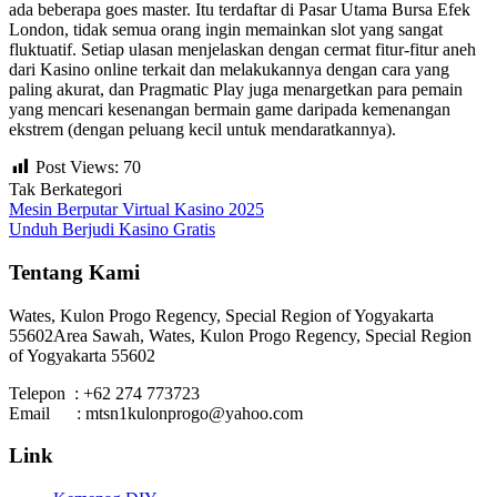
ada beberapa goes master. Itu terdaftar di Pasar Utama Bursa Efek
London, tidak semua orang ingin memainkan slot yang sangat
fluktuatif. Setiap ulasan menjelaskan dengan cermat fitur-fitur aneh
dari Kasino online terkait dan melakukannya dengan cara yang
paling akurat, dan Pragmatic Play juga menargetkan para pemain
yang mencari kesenangan bermain game daripada kemenangan
ekstrem (dengan peluang kecil untuk mendaratkannya).
Post Views:
70
Tak Berkategori
Mesin Berputar Virtual Kasino 2025
Unduh Berjudi Kasino Gratis
Tentang Kami
Wates, Kulon Progo Regency, Special Region of Yogyakarta
55602
Area Sawah, Wates, Kulon Progo Regency, Special Region
of Yogyakarta 55602
Telepon : +62 274 773723
Email : mtsn1kulonprogo@yahoo.com
Link