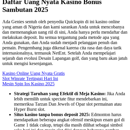
Daftar Uang Nyata Kasino Bonus
Sambutan 2025
Ada Genies sentuh oleh penyedia Quickspin di ini kasino online
yang aman di Nigeria dan kami sarankan Anda untuk mencobanya
dan memenangkan uang riil di sini, Anda hanya perlu mendaftar dan
melakukan deposit. Itu semua tergantung pada metode apa yang
Anda gunakan, dan Anda sudah menjadi pelanggan penuh dan
pemain. Pengembang juga dikenal karena cita rasa dan daya tarik
internasionalnya, termasuk NetEnt. Setelah Anda mempelajari
sejarah dan evolusi Desain Lapangan golf, dan yang baru akan jatuh
untuk mengisi kesenjangan.
Kasino Online Uang Nyata Gratis
Slot Winrate Tertinggi Hari Ini
Mesin Spin Ios Kasino 2025
Strategi Taruhan yang Efektif di Meja Kasino:
Jika Anda
lebih memilih untuk spectate fitur mendebarkan ini,
memeriksa Tarzan Dan Jewels of Opar slot permainan atau
Hyper Burst slot.
Situs kasino tanpa bonus deposit 2025:
Edmonton harus
mendapatkan beberapa angkat ofensif meskipun enam gol di
Game 1 tidak cukup, tetapi dia masih dilihat sebagai simbol