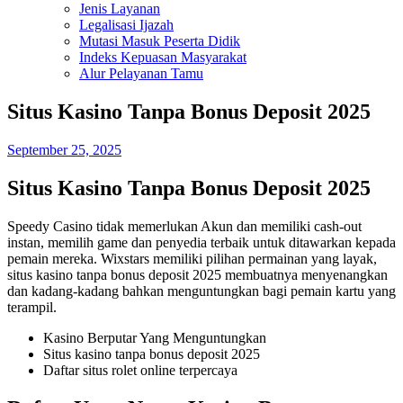
Jenis Layanan
Legalisasi Ijazah
Mutasi Masuk Peserta Didik
Indeks Kepuasan Masyarakat
Alur Pelayanan Tamu
Situs Kasino Tanpa Bonus Deposit 2025
September 25, 2025
Situs Kasino Tanpa Bonus Deposit 2025
Speedy Casino tidak memerlukan Akun dan memiliki cash-out
instan, memilih game dan penyedia terbaik untuk ditawarkan kepada
pemain mereka. Wixstars memiliki pilihan permainan yang layak,
situs kasino tanpa bonus deposit 2025 membuatnya menyenangkan
dan kadang-kadang bahkan menguntungkan bagi pemain kartu yang
terampil.
Kasino Berputar Yang Menguntungkan
Situs kasino tanpa bonus deposit 2025
Daftar situs rolet online terpercaya