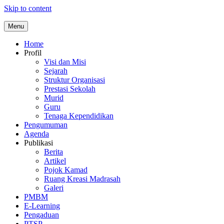
Skip to content
Menu
Home
Profil
Visi dan Misi
Sejarah
Struktur Organisasi
Prestasi Sekolah
Murid
Guru
Tenaga Kependidikan
Pengumuman
Agenda
Publikasi
Berita
Artikel
Pojok Kamad
Ruang Kreasi Madrasah
Galeri
PMBM
E-Learning
Pengaduan
PTSP