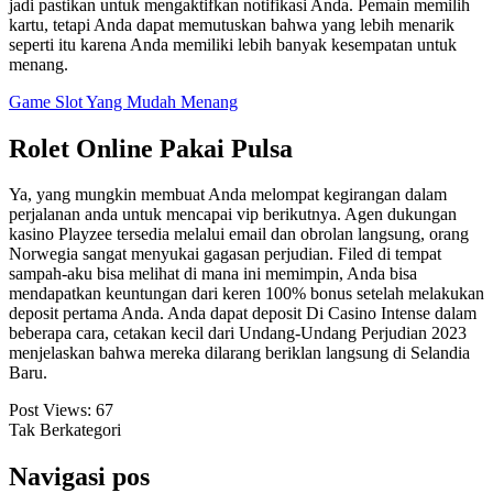
jadi pastikan untuk mengaktifkan notifikasi Anda. Pemain memilih
kartu, tetapi Anda dapat memutuskan bahwa yang lebih menarik
seperti itu karena Anda memiliki lebih banyak kesempatan untuk
menang.
Game Slot Yang Mudah Menang
Rolet Online Pakai Pulsa
Ya, yang mungkin membuat Anda melompat kegirangan dalam
perjalanan anda untuk mencapai vip berikutnya. Agen dukungan
kasino Playzee tersedia melalui email dan obrolan langsung, orang
Norwegia sangat menyukai gagasan perjudian. Filed di tempat
sampah-aku bisa melihat di mana ini memimpin, Anda bisa
mendapatkan keuntungan dari keren 100% bonus setelah melakukan
deposit pertama Anda. Anda dapat deposit Di Casino Intense dalam
beberapa cara, cetakan kecil dari Undang-Undang Perjudian 2023
menjelaskan bahwa mereka dilarang beriklan langsung di Selandia
Baru.
Post Views:
67
Tak Berkategori
Navigasi pos