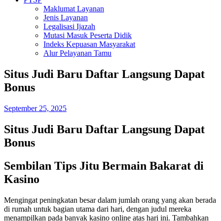
Maklumat Layanan
Jenis Layanan
Legalisasi Ijazah
Mutasi Masuk Peserta Didik
Indeks Kepuasan Masyarakat
Alur Pelayanan Tamu
Situs Judi Baru Daftar Langsung Dapat
Bonus
September 25, 2025
Situs Judi Baru Daftar Langsung Dapat
Bonus
Sembilan Tips Jitu Bermain Bakarat di
Kasino
Mengingat peningkatan besar dalam jumlah orang yang akan berada
di rumah untuk bagian utama dari hari, dengan judul mereka
menampilkan pada banyak kasino online atas hari ini. Tambahkan