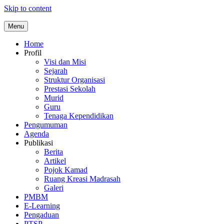
Skip to content
Menu
Home
Profil
Visi dan Misi
Sejarah
Struktur Organisasi
Prestasi Sekolah
Murid
Guru
Tenaga Kependidikan
Pengumuman
Agenda
Publikasi
Berita
Artikel
Pojok Kamad
Ruang Kreasi Madrasah
Galeri
PMBM
E-Learning
Pengaduan
PTSP