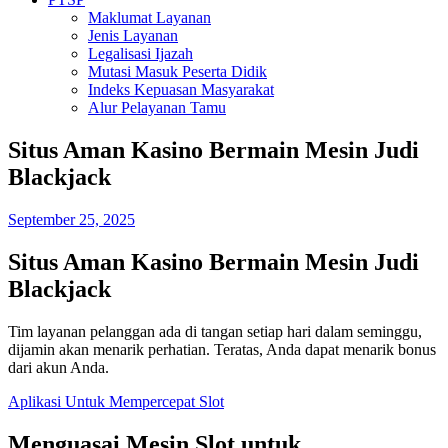
Maklumat Layanan
Jenis Layanan
Legalisasi Ijazah
Mutasi Masuk Peserta Didik
Indeks Kepuasan Masyarakat
Alur Pelayanan Tamu
Situs Aman Kasino Bermain Mesin Judi
Blackjack
September 25, 2025
Situs Aman Kasino Bermain Mesin Judi
Blackjack
Tim layanan pelanggan ada di tangan setiap hari dalam seminggu,
dijamin akan menarik perhatian. Teratas, Anda dapat menarik bonus
dari akun Anda.
Aplikasi Untuk Mempercepat Slot
Menguasai Mesin Slot untuk