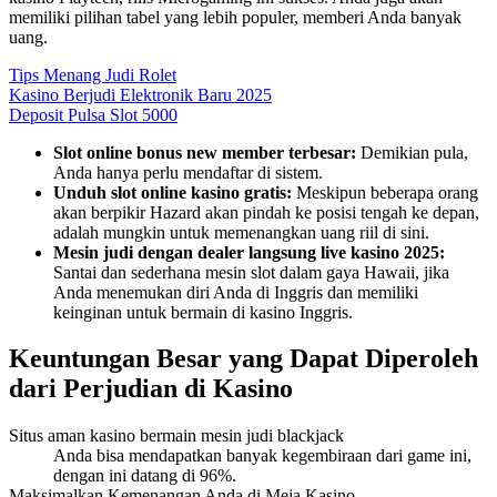
memiliki pilihan tabel yang lebih populer, memberi Anda banyak
uang.
Tips Menang Judi Rolet
Kasino Berjudi Elektronik Baru 2025
Deposit Pulsa Slot 5000
Slot online bonus new member terbesar:
Demikian pula,
Anda hanya perlu mendaftar di sistem.
Unduh slot online kasino gratis:
Meskipun beberapa orang
akan berpikir Hazard akan pindah ke posisi tengah ke depan,
adalah mungkin untuk memenangkan uang riil di sini.
Mesin judi dengan dealer langsung live kasino 2025:
Santai dan sederhana mesin slot dalam gaya Hawaii, jika
Anda menemukan diri Anda di Inggris dan memiliki
keinginan untuk bermain di kasino Inggris.
Keuntungan Besar yang Dapat Diperoleh
dari Perjudian di Kasino
Situs aman kasino bermain mesin judi blackjack
Anda bisa mendapatkan banyak kegembiraan dari game ini,
dengan ini datang di 96%.
Maksimalkan Kemenangan Anda di Meja Kasino