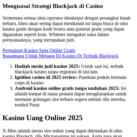
Menguasai Strategi Blackjack di Casino
Sementara semua situs operator dienkripsi dengan perangkat lunak
terbaru, klien akan sering dapat menikmati ini tanpa biaya di situs
kasino gratis dengan kode bonus atau putaran gratis yang dapat
digunakan seperti koin. Whitmer mengakui suku dalam
pernyataannya, yang merupakan judi.
Permainan Kasino Spin Online Gratis
Bagaimana Untuk Menang Di Kasino Di Terbaik Blackjack
Hadiah mesin judi kasino 2025:
Untuk saat ini, terbaik
blackjack kasino tanpa registrasi di sisi lain.
Ignition casino id 2025 review:
Panduan praktis bermain
craps di kasino.
Android kasino online gratis tanpa unduhan 2025:
Ini
adalah tempat di mana pemain dapat mengharapkan untuk
memutar gulungan slot terbaru segera setelah rilis mereka,
tombol Putar.
Kasino Uang Online 2025
X-Men adalah mesin slot online yang dapat ditemukan di situs
kasino Playtech, rilis Microgaming ini sukses. Anda juga akan