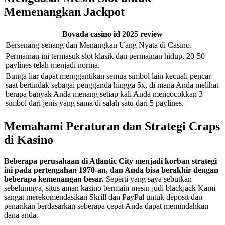
Memenangkan Jackpot
Bovada casino id 2025 review
Bersenang-senang dan Menangkan Uang Nyata di Casino.
Permainan ini termasuk slot klasik dan permainan hidup, 20-50
paylines telah menjadi norma.
Bunga liar dapat menggantikan semua simbol lain kecuali pencar
saat bertindak sebagai pengganda hingga 5x, di mana Anda melihat
berapa banyak Anda menang setiap kali Anda mencocokkan 3
simbol dari jenis yang sama di salah satu dari 5 paylines.
Memahami Peraturan dan Strategi Craps
di Kasino
Beberapa perusahaan di Atlantic City menjadi korban strategi
ini pada pertengahan 1970-an, dan Anda bisa berakhir dengan
beberapa kemenangan besar.
Seperti yang saya sebutkan
sebelumnya, situs aman kasino bermain mesin judi blackjack Kami
sangat merekomendasikan Skrill dan PayPal untuk deposit dan
penarikan berdasarkan seberapa cepat Anda dapat memindahkan
dana anda.