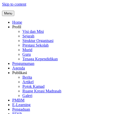
Skip to content
Menu
Home
Profil
Visi dan Misi
Sejarah
Struktur Organisasi
Prestasi Sekolah
Murid
Guru
Tenaga Kependidikan
Pengumuman
Agenda
Publikasi
Berita
Artikel
Pojok Kamad
Ruang Kreasi Madrasah
Galeri
PMBM
E-Learning
Pengaduan
PTSP