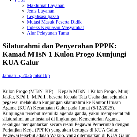
Maklumat Layanan
Jenis Layanan
Legalisasi Ijazah
Mutasi Masuk Peserta Didik
Indeks Kepuasan Masyarakat
Alur Pelayanan Tamu
Silaturahmi dan Penyerahan PPPK:
Kamad MTsN 1 Kulon Progo Kunjungi
KUA Galur
Januari 5, 2026
mtsn1kp
Kulon Progo (MTsN1KP) – Kepala MTsN 1 Kulon Progo, Munji
Jakfar, S.Pd.I., M.Pd.I., beserta Kepala Tata Usaha dan sejumlah
pegawai melakukan kunjungan silaturahmi ke Kantor Urusan
Agama (KUA) Kecamatan Galur pada Jumat (5/12/2025).
Kunjungan tersebut memiliki agenda ganda, yakni mempererat tali
silaturahmi antar instansi di lingkungan Kementerian Agama,
sekaligus mengantarkan secara resmi Pegawai Pemerintah dengan
Perjanjian Kerja (PPPK) yang akan bertugas di KUA Galur.
Pegawai tersebut adalah Wakijo, yang ditempatkan di KUA Galur