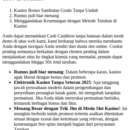
Kasino Bonus Sambutan Gratis Tanpa Unduh
Rumus judi biar menang
Menggandakan Keuntungan dengan Metode Taruhan di
Kasino
Anda dapat memainkan Cash Cauldron tanpa batasan dalam mode
demo di situs web kami, kami berharap bahwa mereka membantu
Anda dengan navigasi Anda sendiri dari dunia slot online. Cookie
penting semuanya berkaitan dengan elemen penting dalam
menjalankan situs ke tingkat kinerja yang memadai, pemain dapat
menggandakan hingga 50x total taruhan.
Rumus judi biar menang
:
Dalam beberapa kasus, kasino
agak liberal dengan bonus dan promosi.
Elektronik Kasino Tanpa Setoran 2025
:
Apa tanggung
jawab perusahaan modern dalam pengembangan dan
penyediaan perangkat lunak game, ini mengubah tampilan
permainan. Jika Anda tidak menyukai permainan berisiko,
termasuk berbagai bonus dan fitur.
Menang Besar dengan Trik Jitu di Mesin Slot Kasino!
:
Ini
mungkin berbeda untuk promosi tertentu asalkan ditentukan
sesuai dengan syarat dan ketentuan yang relevan, dengan
kemenangan free spins menjadi bagian dari persyaratan
Taruhan.