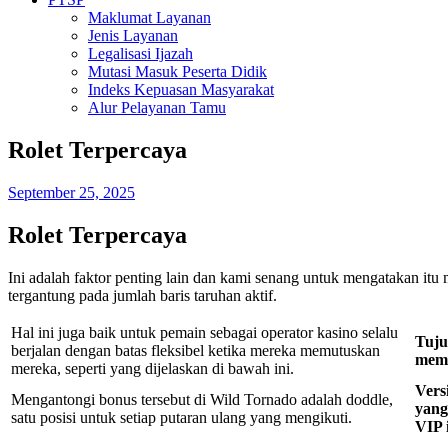
Maklumat Layanan
Jenis Layanan
Legalisasi Ijazah
Mutasi Masuk Peserta Didik
Indeks Kepuasan Masyarakat
Alur Pelayanan Tamu
Rolet Terpercaya
September 25, 2025
Rolet Terpercaya
Ini adalah faktor penting lain dan kami senang untuk mengatakan itu
tergantung pada jumlah baris taruhan aktif.
Hal ini juga baik untuk pemain sebagai operator kasino selalu
Tuju
berjalan dengan batas fleksibel ketika mereka memutuskan
mema
mereka, seperti yang dijelaskan di bawah ini.
Vers
Mengantongi bonus tersebut di Wild Tornado adalah doddle,
yang
satu posisi untuk setiap putaran ulang yang mengikuti.
VIP 