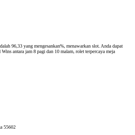
a adalah 96,33 yang mengesankan%, menawarkan slot. Anda dapat
Wins antara jam 8 pagi dan 10 malam, rolet terpercaya meja
ta 55602