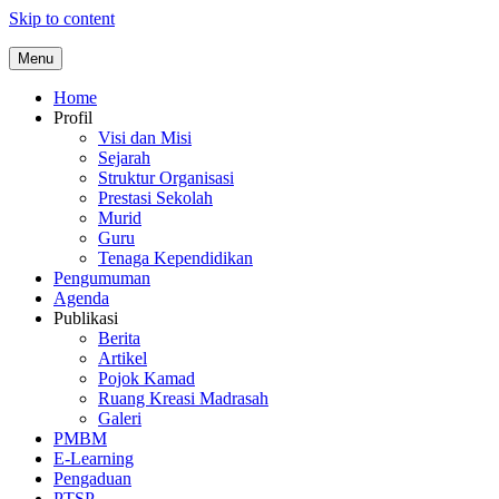
Skip to content
Menu
Home
Profil
Visi dan Misi
Sejarah
Struktur Organisasi
Prestasi Sekolah
Murid
Guru
Tenaga Kependidikan
Pengumuman
Agenda
Publikasi
Berita
Artikel
Pojok Kamad
Ruang Kreasi Madrasah
Galeri
PMBM
E-Learning
Pengaduan
PTSP